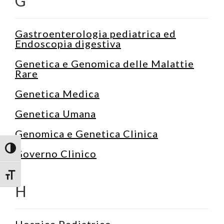
G
Gastroenterologia pediatrica ed
Endoscopia digestiva
Genetica e Genomica delle Malattie
Rare
Genetica Medica
Genetica Umana
Genomica e Genetica Clinica
Attiva/disattiva alto contrasto
Governo Clinico
Attiva/disattiva dimensione testo
H
Hospice Pediatrico