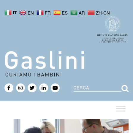
IT
EN
FR
ES
AR
ZH-CN
Cerca