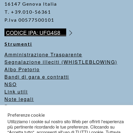
16147 Genova Italia
T. +39.010-56361
P.Iva 00577500101
CODICE IPA: UFG4S8
Strumenti
Amministrazione Trasparente
Segnalazione illeciti (WHISTLEBLOWING)
Albo Pretorio
Bandi di gara e contratti
NSO
Link utili
Note legali
Privacy
Intranet
Preferenze cookie
Valutazione del sito
Utilizziamo i cookie sul nostro sito Web per offrirti l'esperienza
più pertinente ricordando le tue preferenze. Cliccando su
Dichiarazione di accessibilità
"Accetta tutto", acconsenti all'uso di TUTTI i cookie. Tuttavia,