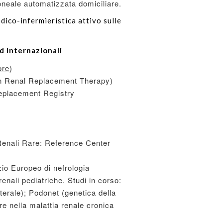
itoneale automatizzata domiciliare.
dico-infermieristica attivo sulle
d internazionali
ore
)
n Renal Replacement Therapy)
Replacement Registry
enali Rare: Reference Center
io Europeo di nefrologia
renali pediatriche. Studi in corso:
eterale); Podonet (genetica della
re nella malattia renale cronica