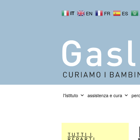
IT
EN
FR
ES
l'Istituto
assistenza e cura
perc
TUTTI I
REPARTI