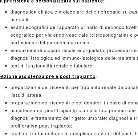
di precisione e personalizzata sul paziente:
diagnostica clinica e molecolare delle nefropatie su bas
tissutali;
esami ecografici dell’apparato urinario di secondo livel
ecografico per via endo-vescicale (cistosonografia) e 
perfusionali del parenchima renale;
esecuzione di biopsia renale eco-guidata, processazione
diagnosi istologica ed immuno-istologica delle malattie 
test di funzionalità renale e tubulare.
Sezione assistenza pre e post trapianto
:
preparazione dei riceventi per trapianto renale da dona
lista di attesa;
preparazione dei riceventi e dei donatori in caso di don
assistenza nel post-trapianto sia nelle fasi precoci che 
diagnosi e trattamento del rigetto umorale; diagnosi e tr
proliferativa post-trapianto;
studio e trattamento delle complicanze virali del post- tr