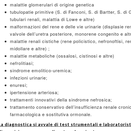
malattie glomerulari di origine genetica
tubulopatie primitive (S. di Fanconi, S. di Bartter, S. di
tubulari renali, malattia di Lowe e altre)
malformazioni del rene e delle vie urinarie (displasie re
valvole dell’uretra posteriore, monorene congenito e alt
malattie renali cistiche (rene policistico, nefronoftisi, 
midollare e altre) ;
malattie metaboliche (ossalosi, cistinosi e altre)
nefrolitiasi;
sindrome emolitico-uremica;
infezioni urinarie;
enuresi;
ipertensione arteriosa;
trattamenti innovativi della sindrome nefrosica;
trattamento conservativo dell’insufficienza renale croni
farmacologica e sostitutiva ormonale.
La diagnostica si avvale di test strumentali e laboratori