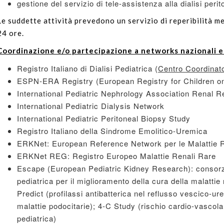
gestione del servizio di tele-assistenza alla dialisi per
Le suddette attività prevedono un servizio di reperibilità me
24 ore.
Coordinazione e/o partecipazione a networks nazionali e
Registro Italiano di Dialisi Pediatrica (
Centro Coordinat
ESPN-ERA Registry (European Registry for Children o
International Pediatric Nephrology Association Renal 
International Pediatric Dialysis Network
International Pediatric Peritoneal Biopsy Study
Registro Italiano della Sindrome Emolitico-Uremica
ERKNet: European Reference Network per le Malattie R
ERKNet REG: Registro Europeo Malattie Renali Rare
Escape (European Pediatric Kidney Research): consorz
pediatrica per il miglioramento della cura della malattie 
Predict (profilassi antibatterica nel reflusso vescico-ur
malattie podocitarie); 4-C Study (rischio cardio-vascola
pediatrica)