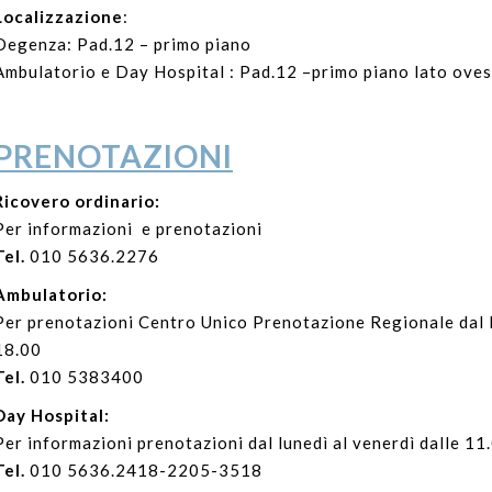
Localizzazione
:
Degenza: Pad.12 – primo piano
Ambulatorio e Day Hospital : Pad.12 –primo piano lato oves
PRENOTAZIONI
Ricovero ordinario:
Per informazioni e prenotazioni
Tel.
010 5636.2276
Ambulatorio:
Per prenotazioni Centro Unico Prenotazione Regionale dal lu
18.00
Tel.
010 5383400
Day Hospital:
Per informazioni prenotazioni dal lunedì al venerdì dalle 11
Tel.
010 5636.2418-2205-3518