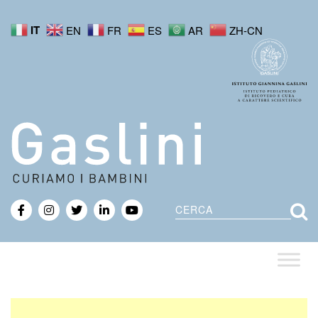
IT
EN
FR
ES
AR
ZH-CN
Cerca