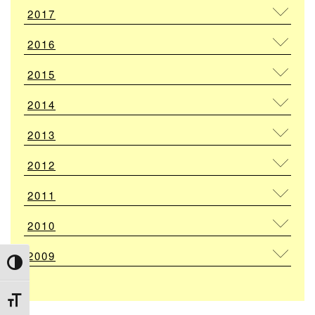
2017
2016
2015
2014
2013
2012
2011
2010
2009
Attiva/disattiva alto contrasto
Attiva/disattiva dimensione testo