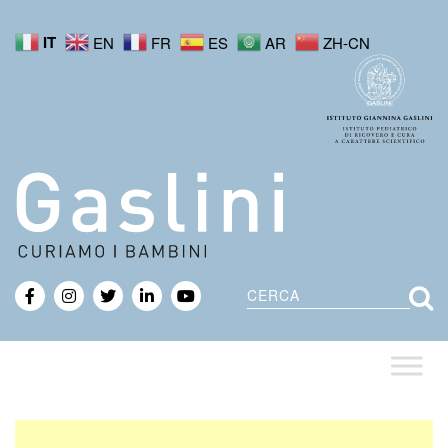
IT
EN
FR
ES
AR
ZH-CN
Cerca