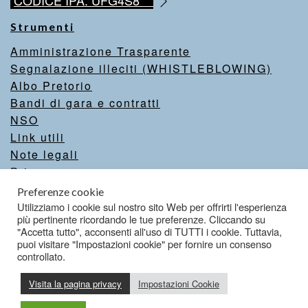
CODICE IPA: UFG4S8
Strumenti
Amministrazione Trasparente
Segnalazione illeciti (WHISTLEBLOWING)
Albo Pretorio
Bandi di gara e contratti
NSO
Link utili
Note legali
Privacy
Intranet
Preferenze cookie
Valutazione del sito
Utilizziamo i cookie sul nostro sito Web per offrirti l'esperienza
più pertinente ricordando le tue preferenze. Cliccando su
Dichiarazione di accessibilità
"Accetta tutto", acconsenti all'uso di TUTTI i cookie. Tuttavia,
puoi visitare "Impostazioni cookie" per fornire un consenso
controllato.
Credits
Visita la pagina privacy
Impostazioni Cookie