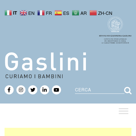
IT
EN
FR
ES
AR
ZH-CN
Cerca