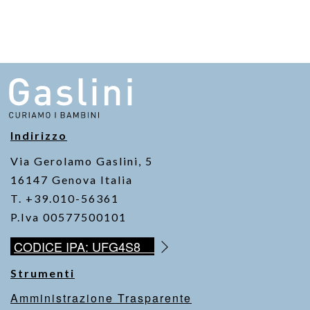
c
tt
at
ail
p
t
e
er
s
y
b
A
Li
o
p
n
o
p
k
k
Indirizzo
Via Gerolamo Gaslini, 5
16147 Genova Italia
T. +39.010-56361
P.Iva 00577500101
CODICE IPA: UFG4S8
Strumenti
Amministrazione Trasparente