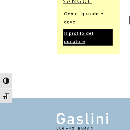
SANGUE
Come, quando e
dove
Il profilo del
donatore
Attiva/disattiva alto contrasto
Attiva/disattiva dimensione testo