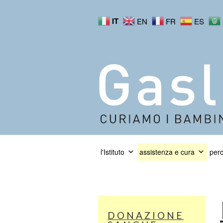
IT
EN
FR
ES
l'Istituto
assistenza e cura
perc
DONAZIONE