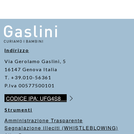
e
er
s
y
b
A
Li
o
p
n
o
p
k
k
Indirizzo
Via Gerolamo Gaslini, 5
16147 Genova Italia
T. +39.010-56361
P.Iva 00577500101
CODICE IPA: UFG4S8
Strumenti
Amministrazione Trasparente
Segnalazione illeciti (WHISTLEBLOWING)