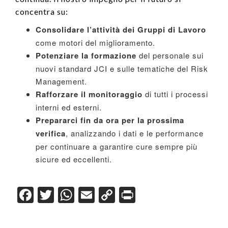
concentra su:
Consolidare l’attività dei Gruppi di Lavoro
come motori del miglioramento.
Potenziare la formazione
del personale sui
nuovi standard JCI e sulle tematiche del Risk
Management.
Rafforzare il monitoraggio
di tutti i processi
interni ed esterni.
Prepararci fin da ora per la prossima
verifica
, analizzando i dati e le performance
per continuare a garantire cure sempre più
sicure ed eccellenti.
F
T
W
E
C
Pr
a
wi
h
m
o
in
c
tt
at
ail
p
t