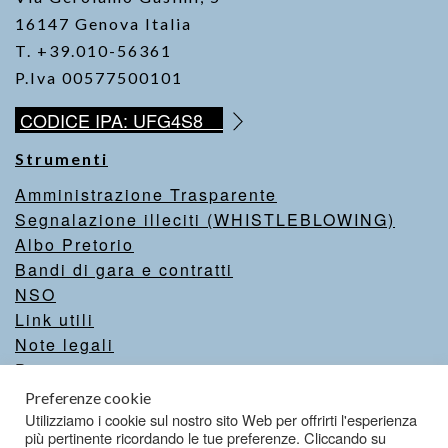
16147 Genova Italia
T. +39.010-56361
P.Iva 00577500101
CODICE IPA: UFG4S8
Strumenti
Amministrazione Trasparente
Segnalazione illeciti (WHISTLEBLOWING)
Albo Pretorio
Bandi di gara e contratti
NSO
Link utili
Note legali
Privacy
Intranet
Preferenze cookie
Valutazione del sito
Utilizziamo i cookie sul nostro sito Web per offrirti l'esperienza
più pertinente ricordando le tue preferenze. Cliccando su
Dichiarazione di accessibilità