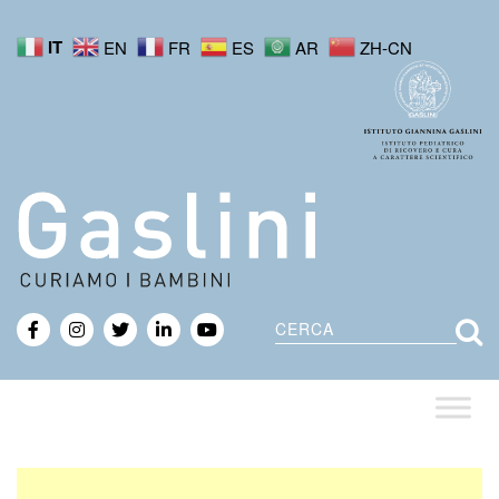
IT
EN
FR
ES
AR
ZH-CN
Cerca