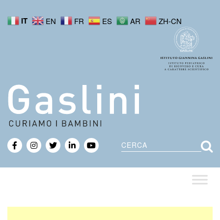
IT
EN
FR
ES
AR
ZH-CN
Cerca