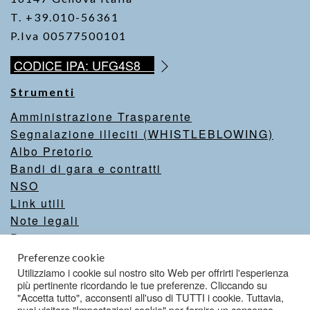
T. +39.010-56361
P.Iva 00577500101
CODICE IPA: UFG4S8
Strumenti
Amministrazione Trasparente
Segnalazione illeciti (WHISTLEBLOWING)
Albo Pretorio
Bandi di gara e contratti
NSO
Link utili
Note legali
Privacy
Intranet
Preferenze cookie
Valutazione del sito
Utilizziamo i cookie sul nostro sito Web per offrirti l'esperienza
più pertinente ricordando le tue preferenze. Cliccando su
Dichiarazione di accessibilità
"Accetta tutto", acconsenti all'uso di TUTTI i cookie. Tuttavia,
puoi visitare "Impostazioni cookie" per fornire un consenso