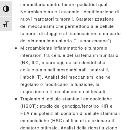
immunitaria contro tumori pediatrici quali
Attiva/disattiva alto contrasto
Neuroblastoma e Leucemie. Identificazione di
nuovi marcatori tumorali. Caratterizzazione
Attiva/disattiva dimensione testo
dei meccanismi che permettono alle cellule
tumorali di sfuggire al riconoscimento da parte
del sistema immunitario (“ tumor escape”)
Microambiente infiammatorio e tumorale:
interazioni tra cellule del sistema immunitario
(NK, ILC, macrofagi, cellule dendritiche,
cellule staminali mesenchimali, neutrofili,
linfociti T). Analisi dei meccanismi che ne
regolano o modificano la funzione, la
migrazione e il reclutamento nei tessuti.
Trapianto di cellule staminali emopoietiche
(HSCT): studio del genotipo/fenotipo KIR e
HLA nei potenziali donatori di cellule staminali
emopoietiche (HSC) al fine di selezionare il
donatore ottimale. Analisi della ricostituzione