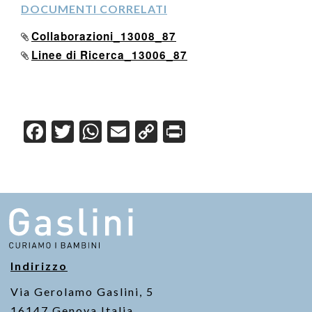
DOCUMENTI CORRELATI
Collaborazioni_13008_87
Linee di Ricerca_13006_87
F
T
W
E
C
Pr
a
wi
h
m
o
in
c
tt
at
ail
p
t
e
er
s
y
b
A
Li
o
p
n
o
p
k
Indirizzo
k
Via Gerolamo Gaslini, 5
16147 Genova Italia