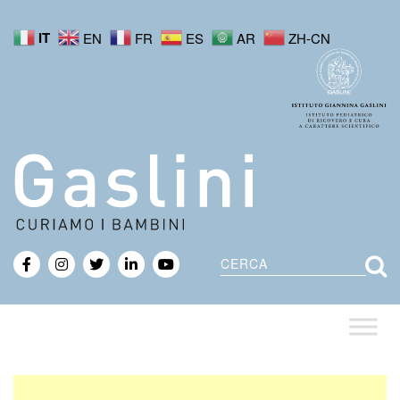
IT
EN
FR
ES
AR
ZH-CN
Cerca