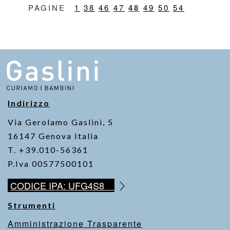
1
38
46
47
48
49
50
54
Indirizzo
Via Gerolamo Gaslini, 5
16147 Genova Italia
T. +39.010-56361
P.Iva 00577500101
CODICE IPA: UFG4S8
Strumenti
Amministrazione Trasparente