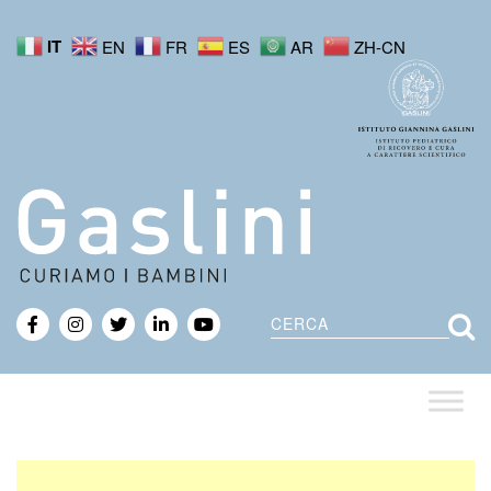
IT
EN
FR
ES
AR
ZH-CN
Cerca