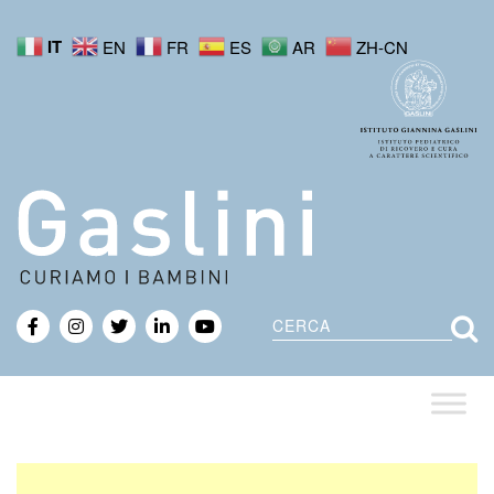
IT
EN
FR
ES
AR
ZH-CN
Cerca