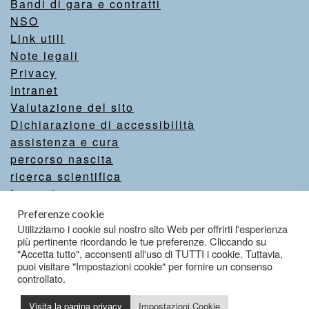
Bandi di gara e contratti
NSO
Link utili
Note legali
Privacy
Intranet
Valutazione del sito
Dichiarazione di accessibilità
assistenza e cura
percorso nascita
ricerca scientifica
formazione
comunicazione
Preferenze cookie
come aiutarci
Utilizziamo i cookie sul nostro sito Web per offrirti l'esperienza
più pertinente ricordando le tue preferenze. Cliccando su
servizi online
"Accetta tutto", acconsenti all'uso di TUTTI i cookie. Tuttavia,
puoi visitare "Impostazioni cookie" per fornire un consenso
controllato.
Credits
Visita la pagina privacy
Impostazioni Cookie