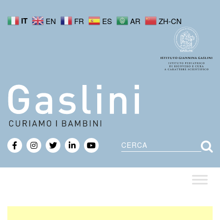
IT
EN
FR
ES
AR
ZH-CN
Cerca