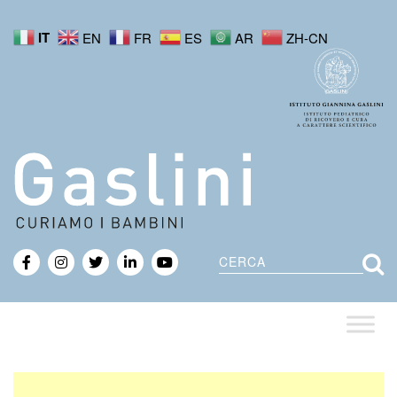
IT
EN
FR
ES
AR
ZH-CN
Cerca