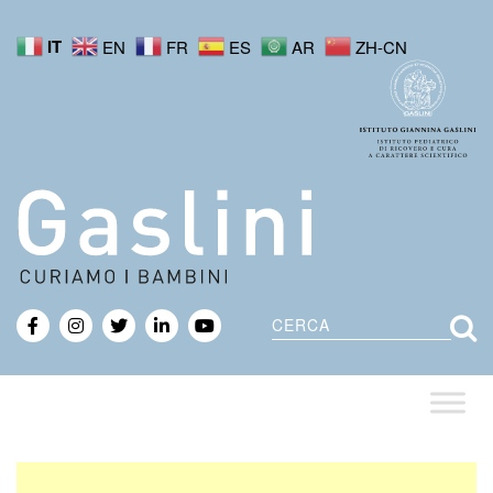
IT
EN
FR
ES
AR
ZH-CN
Cerca