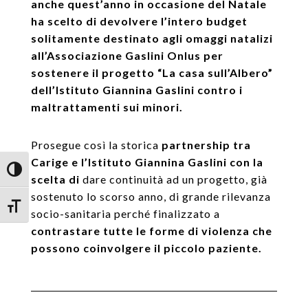
anche quest’anno in occasione del Natale
ha scelto di devolvere l’intero budget
solitamente destinato agli omaggi natalizi
all’Associazione Gaslini Onlus per
sostenere il progetto “La casa sull’Albero”
dell’Istituto Giannina Gaslini contro i
maltrattamenti sui minori.
Prosegue così la storica
partnership tra
Carige e l’Istituto Giannina Gaslini con la
Attiva/disattiva alto contrasto
scelta di
dare continuità ad un progetto, già
sostenuto lo scorso anno, di grande rilevanza
Attiva/disattiva dimensione testo
socio-sanitaria perché finalizzato a
contrastare tutte le forme di violenza che
possono coinvolgere il piccolo paziente.