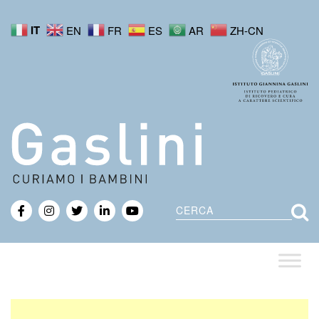
IT
EN
FR
ES
AR
ZH-CN
Cerca