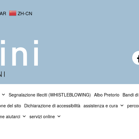
AR
ZH-CN
Segnalazione illeciti (WHISTLEBLOWING)
Albo Pretorio
Bandi di
one del sito
Dichiarazione di accessibilità
assistenza e cura
perco
e aiutarci
servizi online