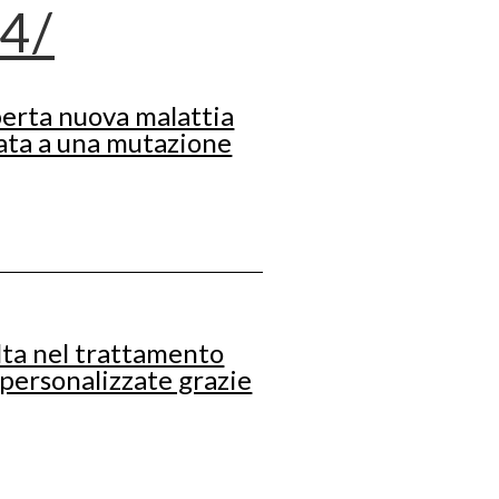
24
/
operta nuova malattia
iata a una mutazione
lta nel trattamento
personalizzate grazie