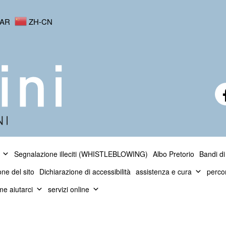
AR
ZH-CN
Segnalazione illeciti (WHISTLEBLOWING)
Albo Pretorio
Bandi di
one del sito
Dichiarazione di accessibilità
assistenza e cura
perco
e aiutarci
servizi online