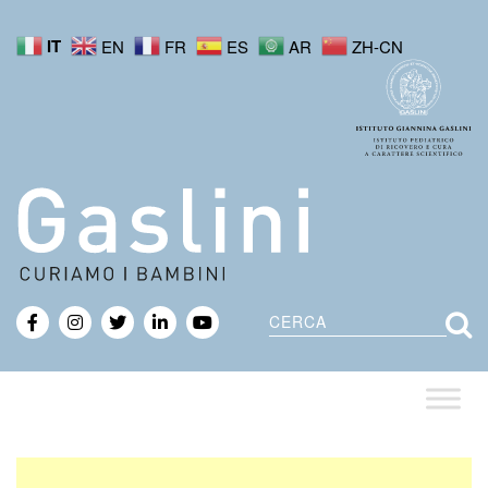
IT
EN
FR
ES
AR
ZH-CN
Cerca