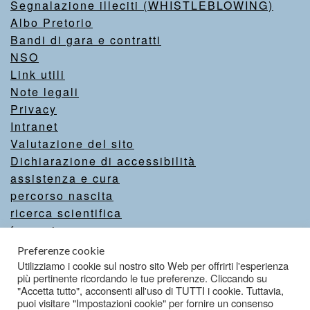
Segnalazione illeciti (WHISTLEBLOWING)
Albo Pretorio
Bandi di gara e contratti
NSO
Link utili
Note legali
Privacy
Intranet
Valutazione del sito
Dichiarazione di accessibilità
assistenza e cura
percorso nascita
ricerca scientifica
formazione
comunicazione
Preferenze cookie
come aiutarci
Utilizziamo i cookie sul nostro sito Web per offrirti l'esperienza
più pertinente ricordando le tue preferenze. Cliccando su
servizi online
"Accetta tutto", acconsenti all'uso di TUTTI i cookie. Tuttavia,
puoi visitare "Impostazioni cookie" per fornire un consenso