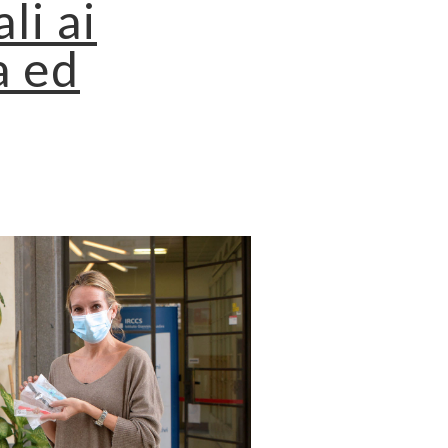
li ai
a ed