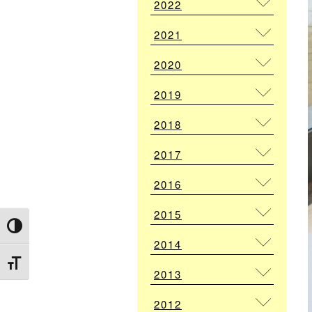
2022
2021
2020
2019
2018
2017
2016
2015
Attiva/disattiva alto contrasto
2014
Attiva/disattiva dimensione testo
2013
2012