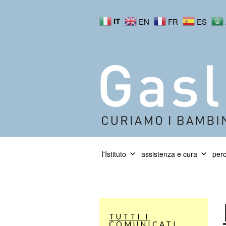
IT
EN
FR
ES
l'Istituto
assistenza e cura
perc
TUTTI I
COMUNICATI