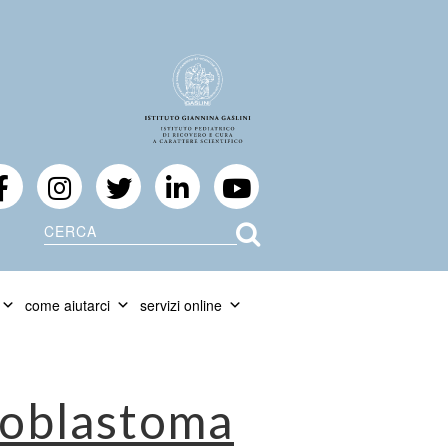
Cerca
come aiutarci
servizi online
roblastoma