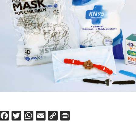
Facebook
Twitter
WhatsApp
Email
Copy
Print
Link