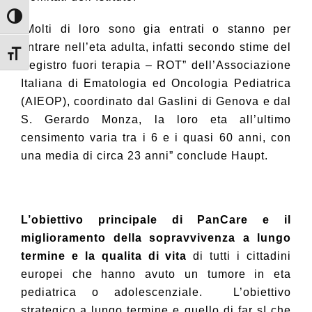
Attiva/disattiva alto contrasto
“Molti di loro sono gia entrati o stanno per
entrare nell’eta adulta, infatti secondo stime del
Attiva/disattiva dimensione testo
“registro fuori terapia – ROT” dell’Associazione
Italiana di Ematologia ed Oncologia Pediatrica
(AIEOP), coordinato dal Gaslini di Genova e dal
S. Gerardo
Monza, la loro eta all’ultimo
censimento varia tra i 6 e i quasi 60 anni, con
una media di circa 23 anni” conclude Haupt.
L’obiettivo principale di PanCare e il
miglioramento della sopravvivenza a lungo
termine e la qualita di vita
di tutti i cittadini
europei che hanno avuto un tumore in eta
pediatrica o adolescenziale.
L’obiettivo
strategico a lungo termine e quello di far sI che