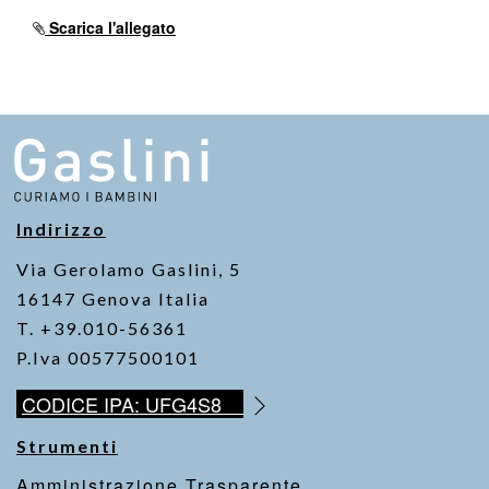
c
tt
at
ail
p
t
e
er
s
y
Scarica l'allegato
b
A
Li
o
p
n
o
p
k
k
Indirizzo
Via Gerolamo Gaslini, 5
16147 Genova Italia
T. +39.010-56361
P.Iva 00577500101
CODICE IPA: UFG4S8
Strumenti
Amministrazione Trasparente