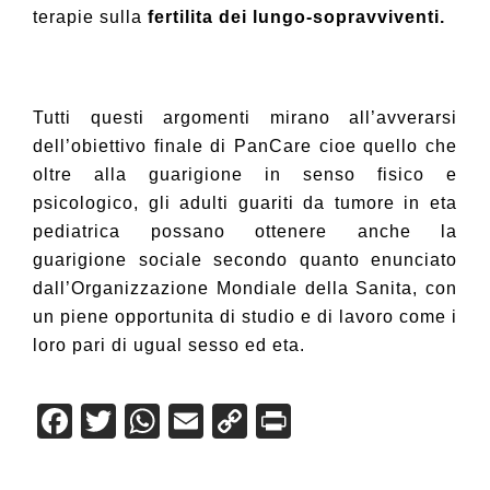
terapie sulla
fertilita dei lungo-sopravviventi.
Tutti questi argomenti mirano all’avverarsi
dell’obiettivo finale di PanCare cioe quello che
oltre alla guarigione in senso fisico e
psicologico, gli adulti guariti da tumore in eta
pediatrica possano ottenere anche la
guarigione sociale secondo quanto enunciato
dall’Organizzazione Mondiale della Sanita, con
un piene opportunita di studio e di lavoro come i
loro pari di ugual sesso ed eta
.
F
T
W
E
C
Pr
a
wi
h
m
o
in