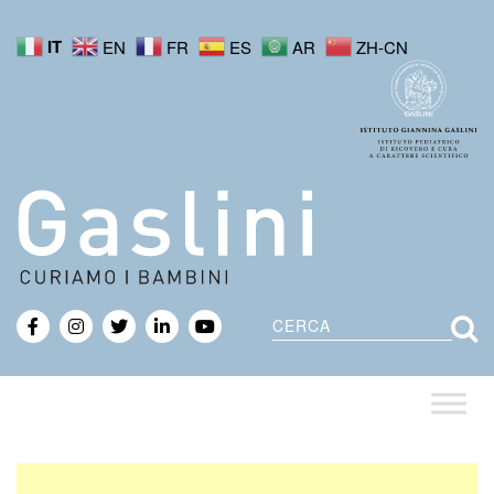
IT
EN
FR
ES
AR
ZH-CN
Cerca