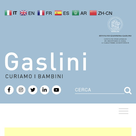
IT
EN
FR
ES
AR
ZH-CN
Cerca