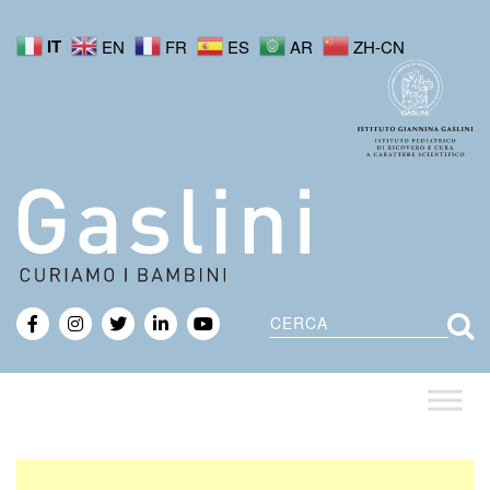
IT
EN
FR
ES
AR
ZH-CN
Cerca