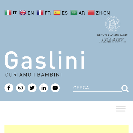
IT
EN
FR
ES
AR
ZH-CN
Cerca