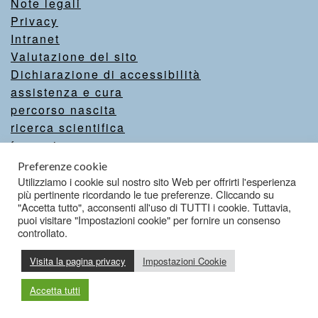
Note legali
Privacy
Intranet
Valutazione del sito
Dichiarazione di accessibilità
assistenza e cura
percorso nascita
ricerca scientifica
formazione
comunicazione
Preferenze cookie
come aiutarci
Utilizziamo i cookie sul nostro sito Web per offrirti l'esperienza
più pertinente ricordando le tue preferenze. Cliccando su
servizi online
"Accetta tutto", acconsenti all'uso di TUTTI i cookie. Tuttavia,
puoi visitare "Impostazioni cookie" per fornire un consenso
controllato.
Credits
Visita la pagina privacy
Impostazioni Cookie
Accetta tutti