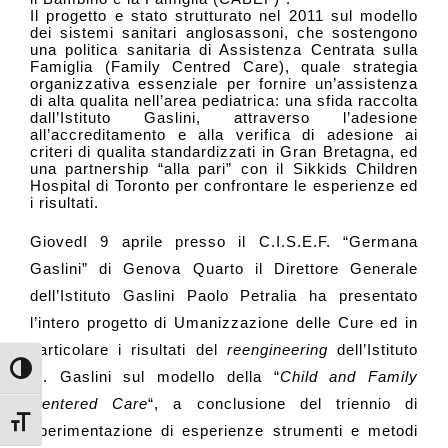
Il progetto e stato strutturato nel 2011 sul modello
dei sistemi sanitari anglosassoni, che sostengono
una politica sanitaria di Assistenza Centrata sulla
Famiglia (Family Centred Care), quale strategia
organizzativa essenziale per fornire un’assistenza
di alta qualita nell’area pediatrica: una sfida raccolta
dall’Istituto Gaslini, attraverso l’adesione
all’accreditamento e alla verifica di adesione ai
criteri di qualita standardizzati in Gran Bretagna, ed
una partnership “alla pari” con il Sikkids Children
Hospital di Toronto per confrontare le esperienze ed
i risultati.
GiovedI 9 aprile presso il
C.I.S.E.F. “Germana
Gaslini” di Genova Quarto il Direttore Generale
dell’Istituto Gaslini Paolo Petralia ha presentato
l’intero progetto di Umanizzazione delle Cure ed in
particolare i
risultati del
reengineering
dell’Istituto
Attiva/disattiva alto contrasto
G. Gaslini sul modello della “
Child and Family
Centered Care
“, a conclusione del triennio di
Attiva/disattiva dimensione testo
sperimentazione di
esperienze strumenti e metodi