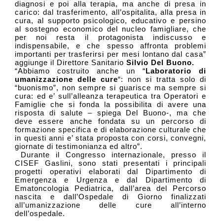
diagnosi e poi alla terapia, ma anche di presa in
carico: dal trasferimento, all’ospitalita, alla presa in
cura, al supporto psicologico, educativo e persino
al sostegno economico del nucleo famigliare, che
per noi resta il protagonista indiscusso e
indispensabile, e che spesso affronta problemi
importanti per trasferirsi per mesi lontano dal casa”
aggiunge il Direttore Sanitario
Silvio Del Buono.
“Abbiamo costruito anche un “
Laboratorio di
umanizzazione delle cure
“: non si tratta solo di
“buonismo”, non sempre si guarisce ma sempre si
cura: ed e’ sull’alleanza terapeutica tra Operatori e
Famiglie che si fonda la possibilita di avere una
risposta di salute – spiega Del Buono-, ma che
deve essere anche fondata su un percorso di
formazione specifica e di elaborazione culturale che
in questi anni e’ stata proposta con corsi, convegni,
giornate di testimonianza ed altro”.
Durante il Congresso internazionale, presso il
CISEF Gaslini,
sono stati presentati i principali
progetti operativi elaborati dal
Dipartimento di
Emergenza e Urgenza e dal Dipartimento di
Ematoncologia Pediatrica, dall’area del Percorso
nascita e dall’Ospedale di Giorno finalizzati
all’umanizzazione delle cure all’interno
dell’ospedale.