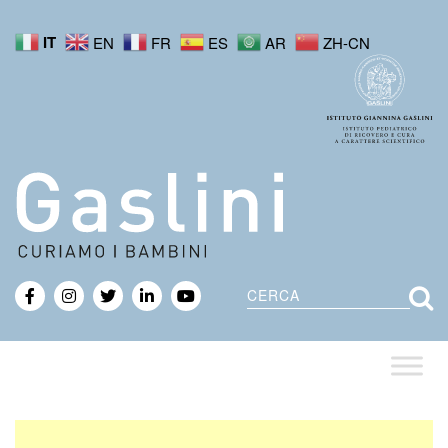
IT
EN
FR
ES
AR
ZH-CN
Cerca