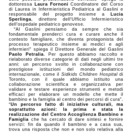
dottoressa
Laura Fornoni
Coordinatore del Corso
di Laurea in Infermieristica Pediatrica al Gaslini e
responsabile del progetto insieme a
Lucia
Sperlinga
, direttore dell’Ufficio Infermieristico
dell’ospedale pediatrico genovese.
“Al Gaslini pensiamo da sempre che sia
fondamentale prenderci cura e curare anche il
contesto famigliare, che diventa protagonista del
processo terapeutico insieme ai medici e agli
infermieri” spiega il Direttore Generale del Gaslini
Paolo Petralia
. Per questo abbiamo raccolto e
rielaborato diverse categorie di dati negli ultimi tre
anni: un percorso svolto in collaborazione con
prestigiose istituzioni del mondo pediatrico
internazionale, come il
Sidkids Children Hospital
di
Toronto, con il quale abbiamo istituito una
collaborazione scientifica e organizzativa per
validare e testare esperienze strumenti e metodi
efficaci per elaborare un modello che mette il
bambino e la famiglia al centro dei percorsi di cura”.
“
Un percorso fatto di iniziative culturali, ma
soprattutto azioni: la prima e stata la
realizzazione del Centro Accoglienza Bambino e
Famiglia
che ha cercato di dare sintesi e fornire
servizi: fin da quando il bambino e a casa sua,
trova una risposta che non e non solo relativa alla