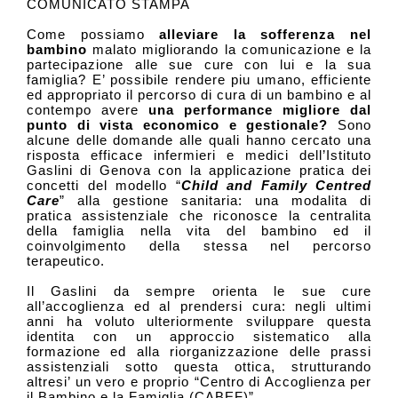
COMUNICATO STAMPA
Come possiamo
alleviare la sofferenza nel
bambino
malato migliorando la comunicazione e la
partecipazione alle sue cure con lui e la sua
famiglia? E’ possibile rendere piu umano, efficiente
ed appropriato il percorso di cura di un bambino e al
contempo avere
una performance migliore dal
punto di vista economico e gestionale?
Sono
alcune delle domande alle quali hanno cercato una
risposta efficace infermieri e medici dell’Istituto
Gaslini di Genova con la applicazione pratica dei
concetti del modello “
Child and Family Centred
Care
” alla gestione sanitaria: una
modalita di
pratica assistenziale che riconosce la centralita
della famiglia nella vita del bambino ed il
coinvolgimento della stessa nel percorso
terapeutico.
Il Gaslini da sempre orienta le sue cure
all’accoglienza ed al prendersi cura: negli ultimi
anni ha voluto ulteriormente sviluppare questa
identita con un approccio sistematico alla
formazione ed alla riorganizzazione delle prassi
assistenziali sotto questa ottica, strutturando
altresi’ un vero e proprio “Centro di Accoglienza per
il Bambino e la Famiglia (CABEF)”.