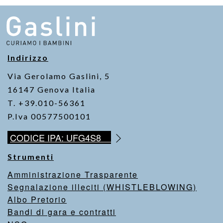
o
p
n
o
p
k
k
Indirizzo
Via Gerolamo Gaslini, 5
16147 Genova Italia
T. +39.010-56361
P.Iva 00577500101
CODICE IPA: UFG4S8
Strumenti
Amministrazione Trasparente
Segnalazione illeciti (WHISTLEBLOWING)
Albo Pretorio
Bandi di gara e contratti