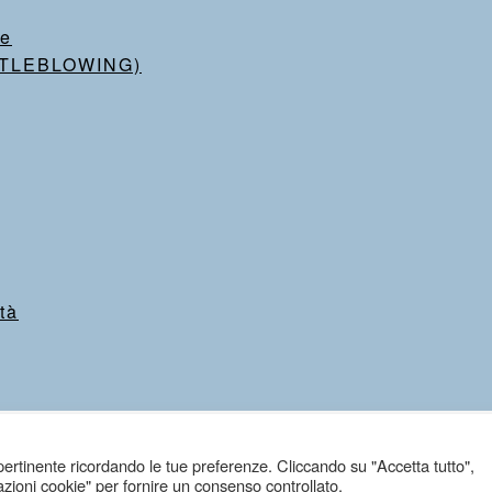
te
ISTLEBLOWING)
tà
ù pertinente ricordando le tue preferenze. Cliccando su "Accetta tutto",
azioni cookie" per fornire un consenso controllato.