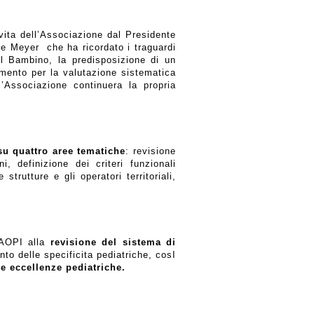
ivita dell’Associazione dal Presidente
le Meyer
che ha ricordato i traguardi
el Bambino, la predisposizione di un
umento per la valutazione sistematica
’Associazione continuera la propria
 su quattro aree tematiche
: revisione
, definizione dei criteri funzionali
strutture e gli operatori territoriali,
a AOPI alla
revisione del sistema di
to delle specificita pediatriche, cosI
le eccellenze pediatriche.