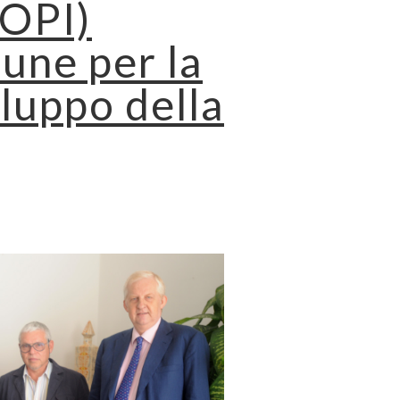
AOPI)
mune per la
iluppo della