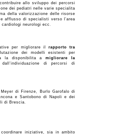
ontribuire allo sviluppo dei percorsi
ne dei pediatri nelle varie specialita
a della valorizzazione delle risorse
le afflusso di specialisti verso l’area
 cardiologi neurologi ecc.
ative per migliorare il
rapporto tra
lutazione dei modelli esistenti per
ta la disponibilita a
migliorare la
dall’individuazione di percorsi di
 Meyer di Firenze, Burlo Garofalo di
Ancona e Santobono di Napoli e dei
li di Brescia.
coordinare iniziative, sia in ambito