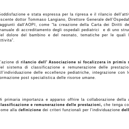
Soddisfazione e stata espressa per la ripresa e il rilancio dell’att
uscente dottor Tommaso Langiano, Direttore Generale dell’Ospeda
raggiunti dall’AOPI, come “la creazione della Carta dei Diritti d
manuale di accreditamento degli ospedali pediatrici
e di uno str
del dolore del bambino e del neonato, tematiche per le quali l
ttivita”.
L’azione di
rilancio dell’ Associazione si focalizzera in primis
del sistema di classificazione e remunerazione delle prestazioni
all’individuazione delle eccellenze pediatriche, integrazione con le 
formazione post specialistica delle risorse umane.
Di primaria importanza e apparso offrire la collaborazione dell
classificazione e remunerazione delle prestazioni,
che tenga con
come alla d
efinizione
dei criteri funzionali per l’individuazione
del