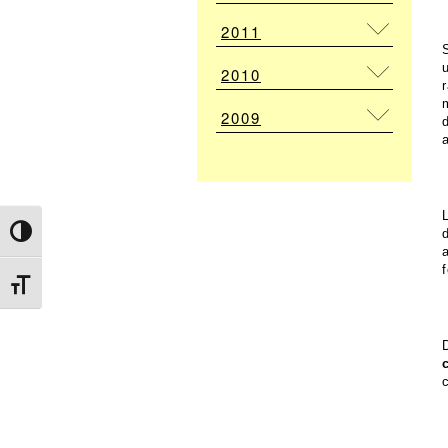
2011
2010
2009
a
Attiva/disattiva alto contrasto
Attiva/disattiva dimensione testo