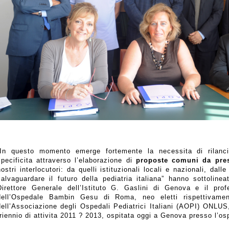
“In questo momento emerge fortemente la necessita di rilancia
specificita attraverso l’elaborazione di
proposte comuni da pre
nostri interlocutori: da quelli istituzionali locali e nazionali, dalle
salvaguardare il futuro della pediatria italiana” hanno sottoline
Direttore Generale dell’Istituto G. Gaslini di Genova e il pro
dell’Ospedale Bambin Gesu di Roma, neo eletti rispettivamen
dell’Associazione degli Ospedali Pediatrici Italiani (AOPI) ONLUS,
triennio di attivita 2011 ? 2013, ospitata oggi a Genova presso l’o