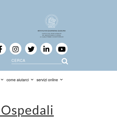
Cerca
come aiutarci
servizi online
i Ospedali