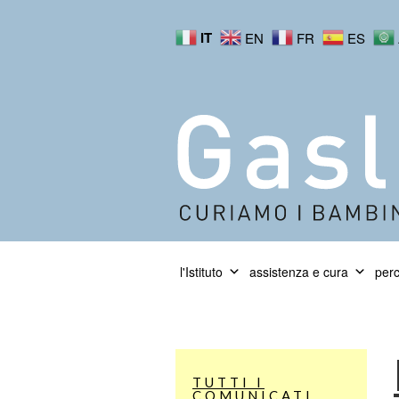
IT
EN
FR
ES
l'Istituto
assistenza e cura
perc
TUTTI I
COMUNICATI