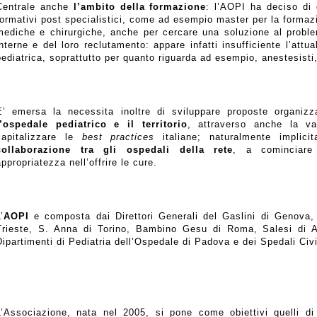
Centrale anche
l’ambito della formazione
: l’AOPI ha deciso di c
formativi post specialistici, come ad esempio master per la formazio
mediche e chirurgiche, anche per cercare una soluzione al problem
interne e del loro reclutamento: appare infatti insufficiente l’attua
pediatrica, soprattutto per quanto riguarda ad esempio, anestesisti,
E’ emersa la necessita inoltre di sviluppare proposte organizz
l’ospedale pediatrico e il territorio
, attraverso anche la va
capitalizzare le
best practices
italiane; naturalmente implici
collaborazione tra gli ospedali della rete
, a cominciare 
appropriatezza nell’offrire le cure.
’
AOPI
e composta dai Direttori Generali del
Gaslini di Genova,
Trieste, S. Anna di Torino, Bambino Gesu di Roma, Salesi di 
Dipartimenti di Pediatria dell’Ospedale di Padova e dei Spedali Civi
L’Associazione, nata nel 2005, si pone come obiettivi quelli di 