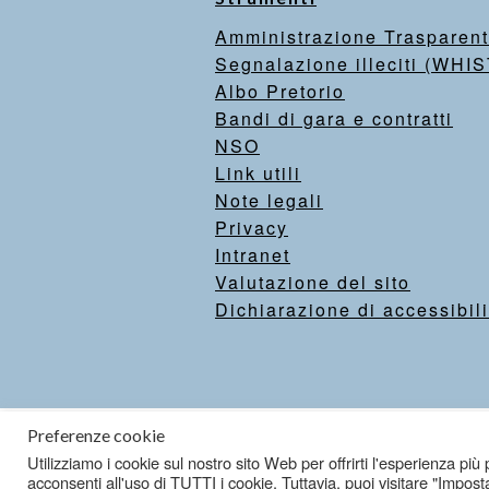
Amministrazione Trasparen
Segnalazione illeciti (WH
Albo Pretorio
Bandi di gara e contratti
NSO
Link utili
Note legali
Privacy
Intranet
Valutazione del sito
Dichiarazione di accessibili
Preferenze cookie
Utilizziamo i cookie sul nostro sito Web per offrirti l'esperienza pi
acconsenti all'uso di TUTTI i cookie. Tuttavia, puoi visitare "Impost