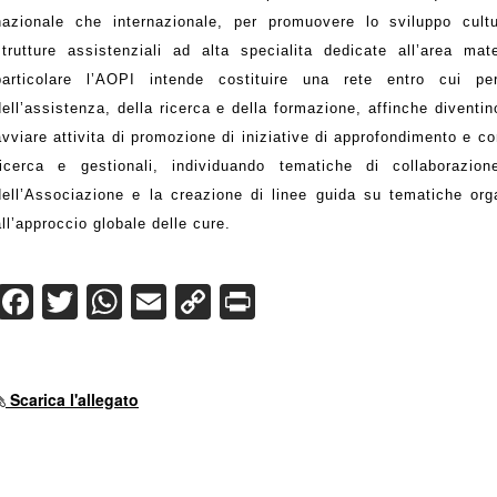
nazionale che internazionale, per promuovere lo sviluppo cultur
strutture assistenziali ad alta specialita dedicate all’area mate
particolare l’AOPI intende costituire una rete entro cui p
dell’assistenza, della ricerca e della formazione, affinche divent
avviare attivita di promozione di iniziative di approfondimento e co
ricerca e gestionali, individuando tematiche di collaborazion
dell’Associazione e la creazione di linee guida su tematiche orga
all’approccio globale delle cure.
Facebook
Twitter
WhatsApp
Email
Copy
Print
Link
Scarica l'allegato