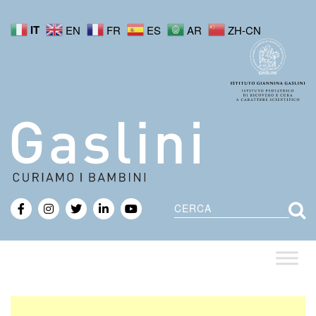
IT
EN
FR
ES
AR
ZH-CN
Cerca