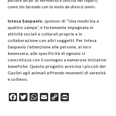
portare un po’ di normalità e felicità nei reparti,
come sto facendo con la moto da diversi anni».
Intesa Sanpaolo
, sponsor di “Una medicina a
quattro zampe”, è fortemente impegnata in
attività sociali e culturali proprie e in
collaborazione con altri soggetti. Per Intesa
Sanpaolo l’attenzione alle persone, al loro
benessere, alle specificità di ognuno si
concretizza con il sostegno a numerose iniziative
benefiche. Questo progetto avvicina i piccoli del
Gaslini agli animali offrendo momenti di serenità
e sollievo.
F
T
W
E
C
Pr
a
wi
h
m
o
in
c
tt
at
ail
p
t