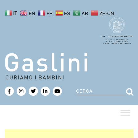
IT
EN
FR
ES
AR
ZH-CN
Cerca