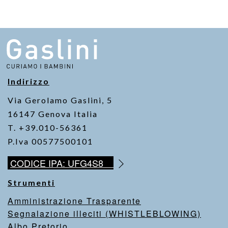
e
er
s
y
b
A
Li
o
p
n
o
p
k
k
Indirizzo
Via Gerolamo Gaslini, 5
16147 Genova Italia
T. +39.010-56361
P.Iva 00577500101
CODICE IPA: UFG4S8
Strumenti
Amministrazione Trasparente
Segnalazione illeciti (WHISTLEBLOWING)
Albo Pretorio