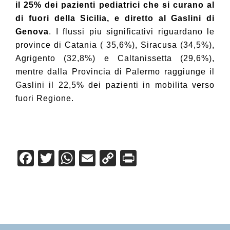
il 25% dei pazienti pediatrici che si curano al
di fuori della Sicilia, e diretto al Gaslini di
Genova
. I flussi piu significativi riguardano le
province di Catania ( 35,6%), Siracusa (34,5%),
Agrigento (32,8%) e Caltanissetta (29,6%),
mentre dalla Provincia di Palermo raggiunge il
Gaslini il 22,5% dei pazienti in mobilita verso
fuori Regione.
F
T
W
E
C
Pr
a
wi
h
m
o
in
c
tt
at
ail
p
t
e
er
s
y
b
A
Li