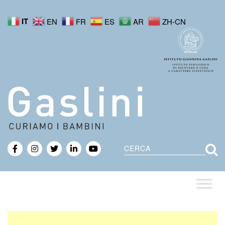
IT
EN
FR
ES
AR
ZH-CN
Cerca