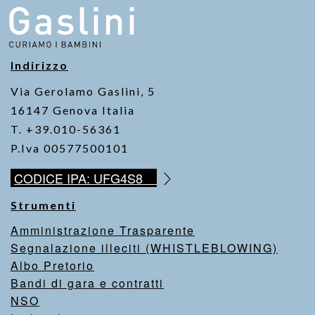
o
p
n
o
p
k
k
Indirizzo
Via Gerolamo Gaslini, 5
16147 Genova Italia
T. +39.010-56361
P.Iva 00577500101
CODICE IPA: UFG4S8
Strumenti
Amministrazione Trasparente
Segnalazione illeciti (WHISTLEBLOWING)
Albo Pretorio
Bandi di gara e contratti
NSO