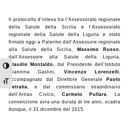
Il protocollo d’intesa tra l’Assessorato regionale
della Salute della Sicilia e l’Assessorato
regionale della Salute della Liguria e stato
firmato oggi a Palermo dall’Assessore regionale
alla Salute della Sicilia,
Massimo Russo
,
dall’Assessore alla Salute della Liguria,
Claudio Montaldo
, dal Presidente dell’Istituto
Attiva/disattiva alto contrasto
Giannina Gaslini,
Vincenzo Lorenzelli
,
accompagnato dal Direttore Generale
Paolo
Attiva/disattiva dimensione testo
Petralia
, e dal commissario straordinario
dell’Arnas Civico,
Carmelo Pullara
. La
convenzione avra una durata di tre anni, scadra
dunque, il 31 dicembre del 2015.