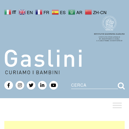
IT
EN
FR
ES
AR
ZH-CN
Cerca