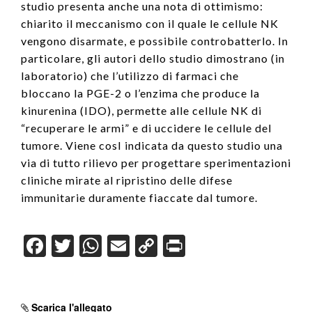
studio presenta anche una nota di ottimismo:
chiarito il meccanismo con il quale le cellule NK
vengono disarmate, e possibile controbatterlo. In
particolare, gli autori dello studio dimostrano (in
laboratorio) che l’utilizzo di farmaci che
bloccano la PGE-2 o l’enzima che produce la
kinurenina (IDO), permette alle cellule NK di
“recuperare le armi” e di uccidere le cellule del
tumore. Viene cosI indicata da questo studio una
via di tutto rilievo per progettare sperimentazioni
cliniche mirate al ripristino delle difese
immunitarie duramente fiaccate dal tumore.
F
T
W
E
C
Pr
a
wi
h
m
o
in
c
tt
at
ail
p
t
Scarica l'allegato