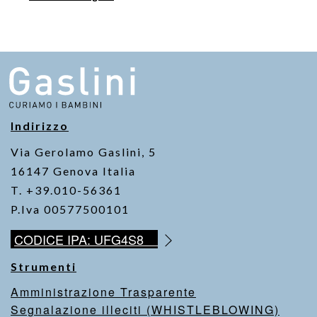
e
er
s
y
b
A
Li
o
p
n
o
p
k
k
Indirizzo
Via Gerolamo Gaslini, 5
16147 Genova Italia
T. +39.010-56361
P.Iva 00577500101
CODICE IPA: UFG4S8
Strumenti
Amministrazione Trasparente
Segnalazione illeciti (WHISTLEBLOWING)