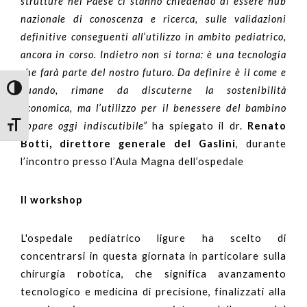
strutture nel Paese ci stanno chiedendo di essere hub
nazionale di conoscenza e ricerca, sulle validazioni
definitive conseguenti all’utilizzo in ambito pediatrico,
ancora in corso. Indietro non si torna: è una tecnologia
che farà parte del nostro futuro. Da definire è il come e
Attiva/disattiva alto contrasto
quando, rimane da discuterne la sostenibilità
economica, ma l’utilizzo per il benessere del bambino
Attiva/disattiva dimensione testo
appare oggi indiscutibile”
ha spiegato il dr.
Renato
Botti, direttore generale del Gaslini
, durante
l’incontro presso l’Aula Magna dell’ospedale
Il workshop
L'ospedale pediatrico ligure ha scelto di
concentrarsi in questa giornata in particolare sulla
chirurgia robotica, che significa avanzamento
tecnologico e medicina di precisione, finalizzati alla