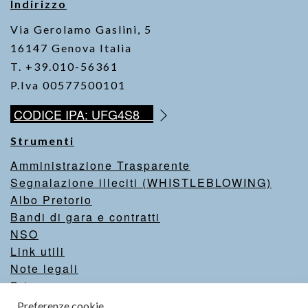
Indirizzo
Via Gerolamo Gaslini, 5
16147 Genova Italia
T. +39.010-56361
P.Iva 00577500101
CODICE IPA: UFG4S8
Strumenti
Amministrazione Trasparente
Segnalazione illeciti (WHISTLEBLOWING)
Albo Pretorio
Bandi di gara e contratti
NSO
Link utili
Note legali
Privacy
Intranet
Preferenze cookie