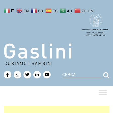
IT
EN
FR
ES
AR
ZH-CN
Cerca