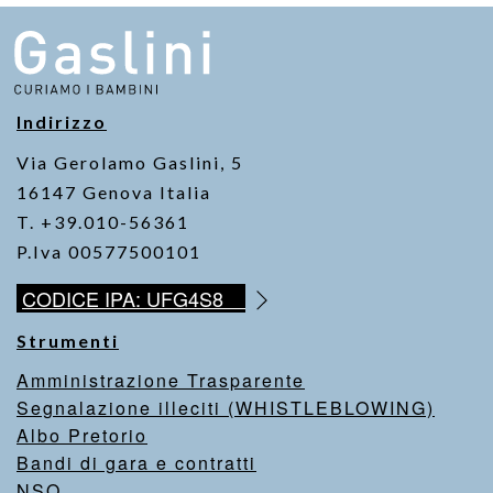
b
A
Li
o
p
n
o
p
k
k
Indirizzo
Via Gerolamo Gaslini, 5
16147 Genova Italia
T. +39.010-56361
P.Iva 00577500101
CODICE IPA: UFG4S8
Strumenti
Amministrazione Trasparente
Segnalazione illeciti (WHISTLEBLOWING)
Albo Pretorio
Bandi di gara e contratti
NSO