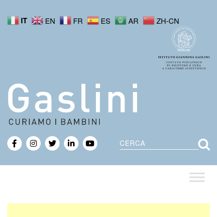
IT
EN
FR
ES
AR
ZH-CN
Cerca