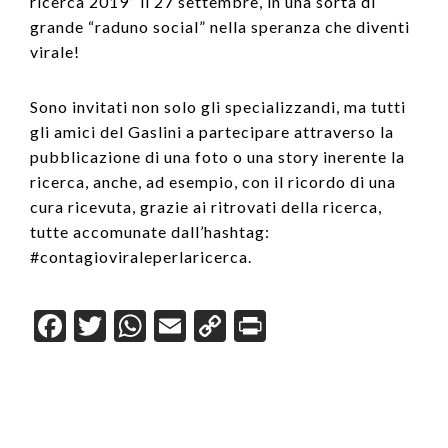
ricerca 2019” il 27 settembre, in una sorta di
grande “raduno social” nella speranza che diventi
virale!
Sono invitati non solo gli specializzandi, ma tutti
gli amici del Gaslini a partecipare attraverso la
pubblicazione di una foto o una story inerente la
ricerca, anche, ad esempio, con il ricordo di una
cura ricevuta, grazie ai ritrovati della ricerca,
tutte accomunate dall’hashtag:
#contagioviraleperlaricerca.
F
T
W
E
C
Pr
a
wi
h
m
o
in
c
tt
at
ail
p
t
e
er
s
y