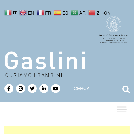
IT
EN
FR
ES
AR
ZH-CN
Cerca