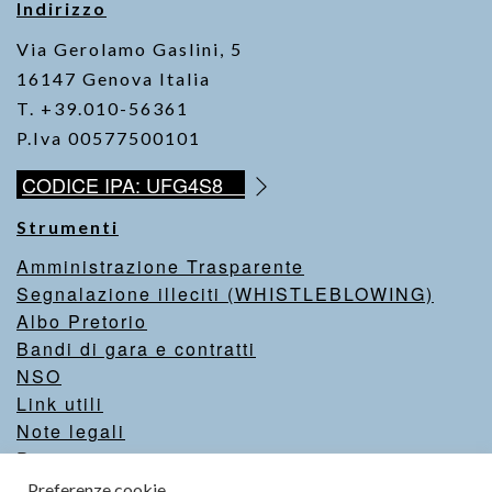
Indirizzo
Via Gerolamo Gaslini, 5
16147 Genova Italia
T. +39.010-56361
P.Iva 00577500101
CODICE IPA: UFG4S8
Strumenti
Amministrazione Trasparente
Segnalazione illeciti (WHISTLEBLOWING)
Albo Pretorio
Bandi di gara e contratti
NSO
Link utili
Note legali
Privacy
Intranet
Preferenze cookie