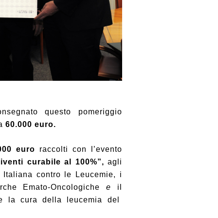
segnato questo pomeriggio
da
60.000 euro.
000 euro
raccolti con
l’evento
iventi curabile al 100%”,
agli
 Italiana contro le Leucemie, i
erche Emato-Oncologiche
e
il
e la cura della leucemia del