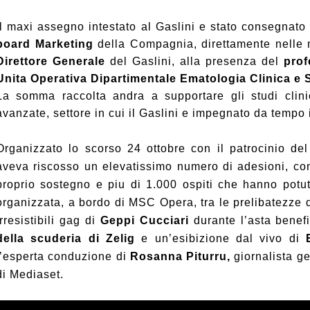
Il maxi assegno intestato al Gaslini e stato consegnat
board
Marketing
della Compagnia, direttamente nelle 
Direttore Generale
del Gaslini, alla presenza del
prof
Unita Operativa Dipartimentale Ematologia Clinica e
La somma raccolta andra a supportare gli studi clini
avanzate, settore in cui il Gaslini e impegnato da tempo 
Organizzato lo scorso 24 ottobre con il patrocinio de
aveva riscosso un elevatissimo numero di adesioni, co
proprio sostegno e piu di 1.000 ospiti che hanno potut
organizzata, a bordo di MSC Opera, tra le prelibatezze 
irresistibili gag di
Geppi Cucciari
durante l’asta benef
della scuderia di Zelig
e un’esibizione dal vivo di
l’esperta conduzione di
Rosanna Piturru,
giornalista g
di Mediaset
.