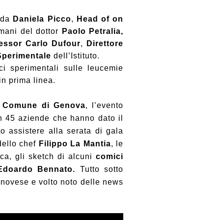
o da
Daniela Picco
,
Head of on
mani del dottor
Paolo Petralia,
essor Carlo Dufour
,
Direttore
 Sperimentale
dell’Istituto.
ci sperimentali sulle leucemie
in prima linea.
l
Comune di Genova
, l’evento
n 45 aziende che hanno dato il
o assistere alla serata di gala
dello chef
Filippo La Mantia
, le
ica, gli sketch di alcuni
comici
Edoardo Bennato.
Tutto sotto
enovese e volto noto delle news