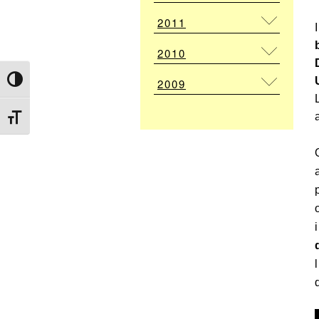
2011
2010
Attiva/disattiva alto contrasto
2009
Attiva/disattiva dimensione testo