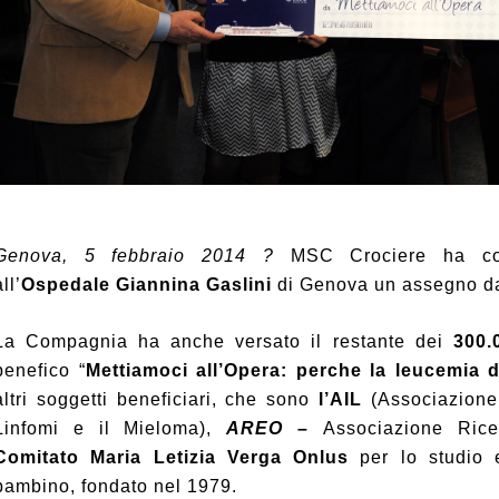
Genova, 5 febbraio 2014 ?
MSC Crociere ha con
all’
Ospedale Giannina Gaslini
di Genova un assegno 
La Compagnia ha anche versato il restante dei
300.
benefico “
Mettiamoci all’Opera: perche la leucemia d
altri soggetti beneficiari, che sono
l’AIL
(Associazione
Linfomi e il Mieloma),
AREO –
Associazione Ric
Comitato Maria Letizia Verga Onlus
per lo studio 
bambino, fondato nel 1979.