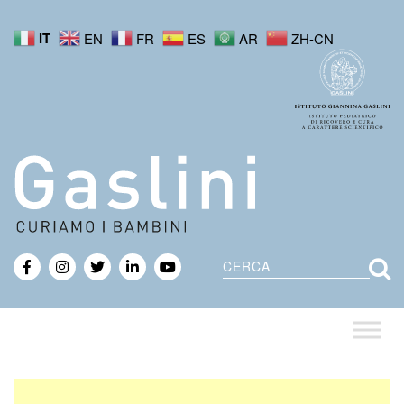
IT
EN
FR
ES
AR
ZH-CN
Cerca