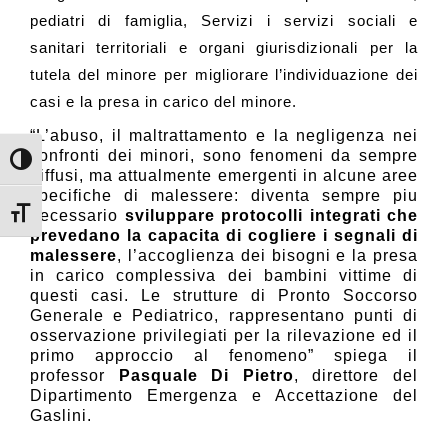
pediatri di famiglia, Servizi i servizi sociali e
sanitari territoriali e organi giurisdizionali per la
tutela del minore per migliorare l’individuazione dei
casi e la presa in carico del minore.
“L’abuso, il maltrattamento e la negligenza nei
confronti dei minori, sono fenomeni da sempre
Attiva/disattiva alto contrasto
diffusi, ma attualmente emergenti in alcune aree
specifiche di malessere: diventa sempre piu
Attiva/disattiva dimensione testo
necessario
sviluppare protocolli integrati che
prevedano la capacita di cogliere i segnali di
malessere
, l’accoglienza dei bisogni e la presa
in carico complessiva dei bambini vittime di
questi casi. Le strutture di Pronto Soccorso
Generale e Pediatrico, rappresentano punti di
osservazione privilegiati per la rilevazione ed il
primo approccio al fenomeno” spiega il
professor
Pasquale Di Pietro
, direttore del
Dipartimento Emergenza e Accettazione del
Gaslini.