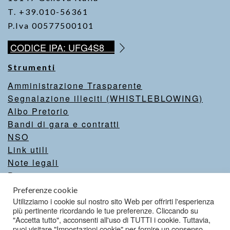
T. +39.010-56361
P.Iva 00577500101
CODICE IPA: UFG4S8
Strumenti
Amministrazione Trasparente
Segnalazione illeciti (WHISTLEBLOWING)
Albo Pretorio
Bandi di gara e contratti
NSO
Link utili
Note legali
Privacy
Intranet
Preferenze cookie
Valutazione del sito
Utilizziamo i cookie sul nostro sito Web per offrirti l'esperienza
più pertinente ricordando le tue preferenze. Cliccando su
Dichiarazione di accessibilità
"Accetta tutto", acconsenti all'uso di TUTTI i cookie. Tuttavia,
puoi visitare "Impostazioni cookie" per fornire un consenso