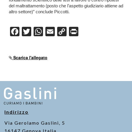
fondamento scientifico delle tesi a favore o contro l’ipotesi
del maltrattamento (posto che l’aspetto giudiziario attiene ad
altro settore)” conclude Piccotti.
F
T
W
E
C
Pr
a
wi
h
m
o
in
c
tt
at
ail
p
t
e
er
s
y
Scarica l'allegato
b
A
Li
o
p
n
o
p
k
k
Indirizzo
Via Gerolamo Gaslini, 5
16147 Genova Italia