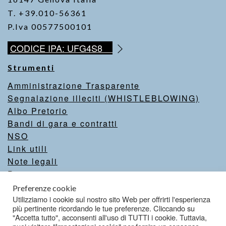
T. +39.010-56361
P.Iva 00577500101
CODICE IPA: UFG4S8
Strumenti
Amministrazione Trasparente
Segnalazione illeciti (WHISTLEBLOWING)
Albo Pretorio
Bandi di gara e contratti
NSO
Link utili
Note legali
Privacy
Intranet
Preferenze cookie
Valutazione del sito
Utilizziamo i cookie sul nostro sito Web per offrirti l'esperienza
più pertinente ricordando le tue preferenze. Cliccando su
Dichiarazione di accessibilità
"Accetta tutto", acconsenti all'uso di TUTTI i cookie. Tuttavia,