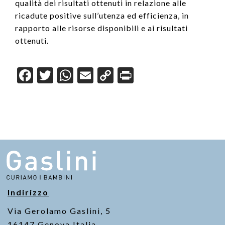
qualità dei risultati ottenuti in relazione alle
ricadute positive sull’utenza ed efficienza, in
rapporto alle risorse disponibili e ai risultati
ottenuti.
F
T
W
E
C
Pr
a
wi
h
m
o
in
c
tt
at
ail
p
t
e
er
s
y
b
A
Li
o
p
n
o
p
k
k
Indirizzo
Via Gerolamo Gaslini, 5
16147 Genova Italia