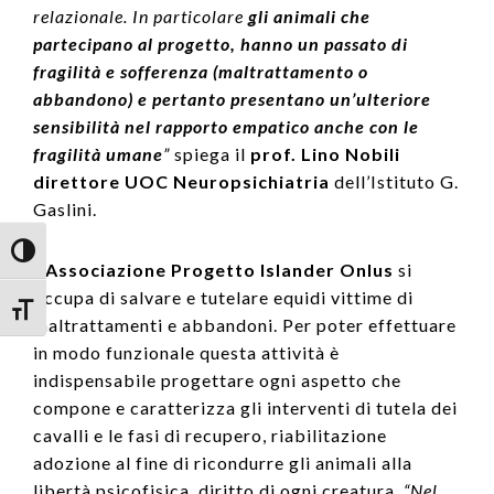
relazionale. In particolare
gli animali che
partecipano al progetto, hanno un passato di
fragilità e sofferenza (maltrattamento o
abbandono) e pertanto presentano un’ulteriore
sensibilità nel rapporto empatico anche con le
fragilità umane
”
spiega il
prof. Lino Nobili
direttore UOC Neuropsichiatria
dell’Istituto G.
Gaslini.
Attiva/disattiva alto contrasto
L’Associazione Progetto Islander Onlus
si
occupa di salvare e tutelare equidi vittime di
Attiva/disattiva dimensione testo
maltrattamenti e abbandoni. Per poter effettuare
in modo funzionale questa attività è
indispensabile progettare ogni aspetto che
compone e caratterizza gli interventi di tutela dei
cavalli e le fasi di recupero, riabilitazione
adozione al fine di ricondurre gli animali alla
libertà psicofisica, diritto di ogni creatura.
“Nel