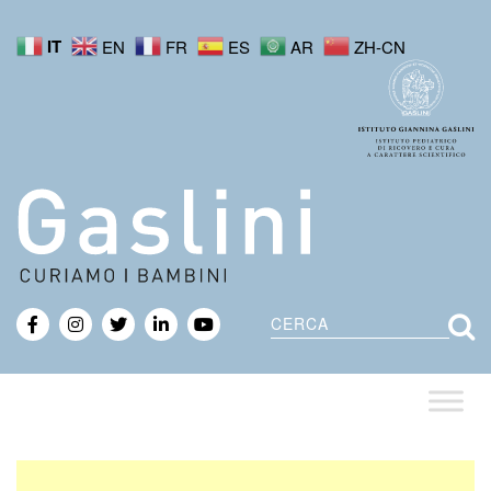
IT
EN
FR
ES
AR
ZH-CN
Cerca