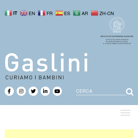
IT
EN
FR
ES
AR
ZH-CN
Cerca