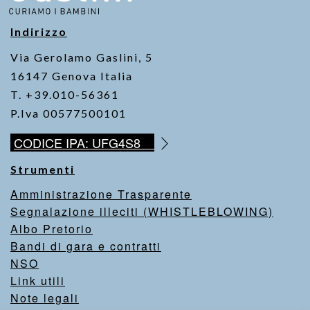
o
p
k
k
Indirizzo
Via Gerolamo Gaslini, 5
16147 Genova Italia
T. +39.010-56361
P.Iva 00577500101
CODICE IPA: UFG4S8
Strumenti
Amministrazione Trasparente
Segnalazione illeciti (WHISTLEBLOWING)
Albo Pretorio
Bandi di gara e contratti
NSO
Link utili
Note legali