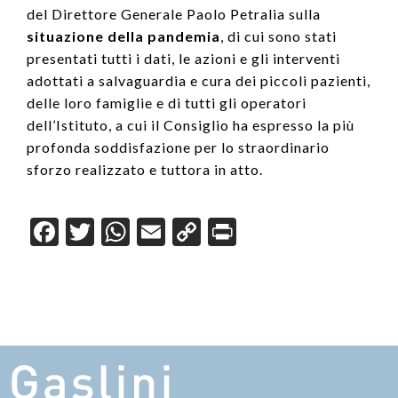
del Direttore Generale Paolo Petralia sulla
situazione della pandemia
, di cui sono stati
presentati tutti i dati, le azioni e gli interventi
adottati a salvaguardia e cura dei piccoli pazienti,
delle loro famiglie e di tutti gli operatori
dell’Istituto, a cui il Consiglio ha espresso la più
profonda soddisfazione per lo straordinario
sforzo realizzato e tuttora in atto.
F
T
W
E
C
Pr
a
wi
h
m
o
in
c
tt
at
ail
p
t
e
er
s
y
b
A
Li
o
p
n