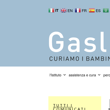
IT
EN
FR
ES
l'Istituto
assistenza e cura
perc
TUTTI I
COMUNICATI