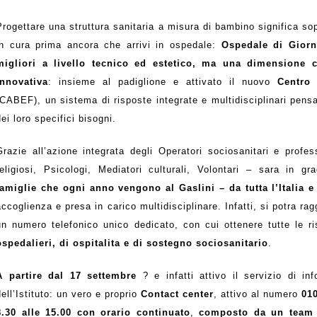
Progettare una struttura sanitaria a misura di bambino significa sop
in cura prima ancora che arrivi in ospedale:
Ospedale di Giorn
migliori a livello tecnico ed estetico, ma una dimensione 
innovativa
: insieme al padiglione e attivato il nuovo
Centro
(CABEF), un sistema di risposte integrate e multidisciplinari pensat
dei loro specifici bisogni.
Grazie all’azione integrata degli Operatori sociosanitari e profess
religiosi, Psicologi, Mediatori culturali, Volontari – sara in g
famiglie che ogni anno vengono al Gaslini – da tutta l’Italia
accoglienza e presa in carico multidisciplinare. Infatti, si potra ra
un numero telefonico unico dedicato, con cui ottenere tutte le ri
ospedalieri, di ospitalita e di sostegno sociosanitario
.
A partire dal 17 settembre
? e infatti attivo il servizio di in
dell’Istituto: un vero e proprio
Contact center
, attivo al numero
01
8.30 alle 15.00 con orario continuato
,
composto da un team d