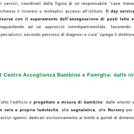
di servizi, coordinati dalla figura di un responsabile “case man
richiesto il ricovero o molteplici accessi all’istituto.
Il day servi
risorse con il superamento dell’assegnazione di posti letto e
traguardando ad un approccio interdipartimentale, favorendo l
specialistici secondo percorso di diagnosi e cura” spiega il direttor
Il Centro Accoglienza Bambino e Famiglia: dalle inf
Tutto l’edificio e
progettato a misura di bambino
: dalle enormi
in vere e proprie ludoteche
, alla
segnaletica
, alle
Nursery
per 
servizi igienici dedicati esclusivamente ai bimbi e quindi di dimensi