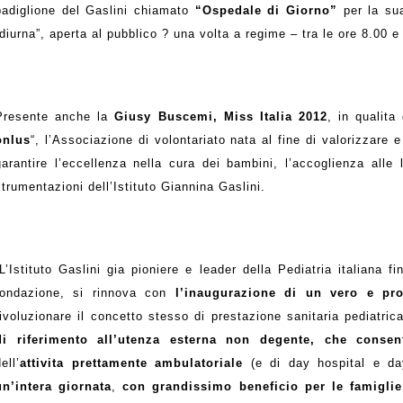
padiglione del Gaslini chiamato
“Ospedale di Giorno”
per la sua
“diurna”, aperta al pubblico ? una volta a regime – tra le ore 8.00 e
Presente anche la
Giusy Buscemi, Miss Italia 2012
, in qualit
onlus
“, l’Associazione di volontariato nata al fine di valorizzare 
garantire l’eccellenza nella cura dei bambini, l’accoglienza alle 
strumentazioni dell’Istituto Giannina Gaslini.
“L’Istituto Gaslini gia pioniere e leader della Pediatria italiana f
fondazione, si rinnova con
l’inaugurazione di un vero e pr
rivoluzionare il concetto stesso di prestazione sanitaria pediatrica
di riferimento all’utenza esterna non degente, che conse
ell’
attivita prettamente ambulatoriale
(e di day hospital e d
un’intera giornata
,
con grandissimo beneficio per le famiglie