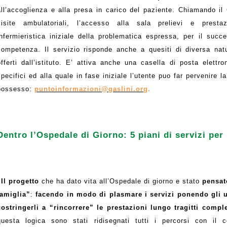
all’accoglienza e alla presa in carico del paziente. Chiamando il
visite ambulatoriali, l’accesso alla sala prelievi e presta
infermieristica iniziale della problematica espressa, per il succ
competenza. Il servizio risponde anche a quesiti di diversa natur
offerti dall’istituto. E’ attiva anche una casella di posta elettr
specifici ed alla quale in fase iniziale l’utente puo far pervenire 
possesso:
puntoinformazioni@gaslini.org
.
Dentro l’Ospedale di Giorno: 5 piani di servizi per 
“Il progetto
che ha dato vita all’Ospedale di giorno e stato
pensat
famiglia”
:
facendo in modo di plasmare i servizi ponendo gli u
costringerli a “rincorrere” le prestazioni lungo tragitti compl
questa logica sono stati ridisegnati tutti i percorsi con il c