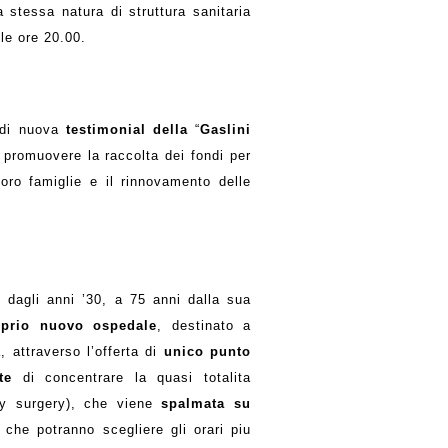
 stessa natura di struttura sanitaria
 le ore 20.00.
a di nuova
testimonial della
“
Gaslini
e promuovere la raccolta dei fondi per
loro famiglie e il rinnovamento delle
in dagli anni ’30, a 75 anni dalla sua
oprio nuovo ospedale
, destinato a
, attraverso l’offerta di
unico punto
nte
di concentrare la quasi totalita
ay surgery), che viene
spalmata su
che potranno scegliere gli orari piu