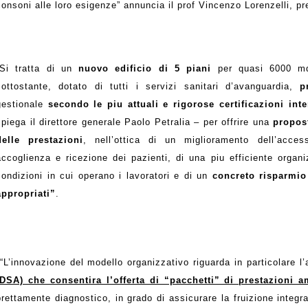
consoni alle loro esigenze” annuncia il prof Vincenzo Lorenzelli, pre
“Si tratta di un
nuovo edificio di 5 piani
per quasi 6000 mq,
sottostante, dotato di tutti i servizi sanitari d’avanguardia,
p
gestionale
secondo le piu attuali e rigorose certificazioni int
spiega il direttore generale Paolo Petralia – per offrire una
propost
delle prestazioni
, nell’ottica di un miglioramento dell’access
accoglienza e ricezione dei pazienti, di una piu efficiente organi
condizioni in cui operano i lavoratori e di un
concreto risparmio
appropriati”
.
“L’innovazione del modello organizzativo riguarda in particolare l’
(DSA) che consentira l’offerta di “pacchetti” di prestazioni 
prettamente diagnostico, in grado di assicurare la fruizione integr