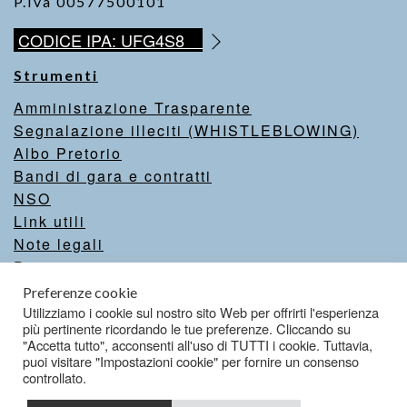
P.Iva 00577500101
CODICE IPA: UFG4S8
Strumenti
Amministrazione Trasparente
Segnalazione illeciti (WHISTLEBLOWING)
Albo Pretorio
Bandi di gara e contratti
NSO
Link utili
Note legali
Privacy
Intranet
Preferenze cookie
Valutazione del sito
Utilizziamo i cookie sul nostro sito Web per offrirti l'esperienza
più pertinente ricordando le tue preferenze. Cliccando su
Dichiarazione di accessibilità
"Accetta tutto", acconsenti all'uso di TUTTI i cookie. Tuttavia,
puoi visitare "Impostazioni cookie" per fornire un consenso
controllato.
Credits