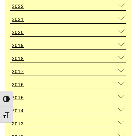
2022
2021
2020
2019
2018
2017
2016
2015
Attiva/disattiva alto contrasto
2014
Attiva/disattiva dimensione testo
2013