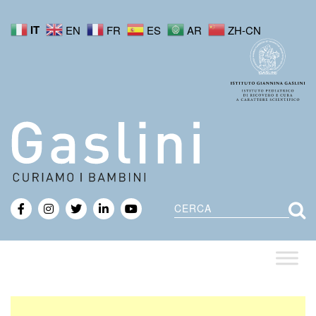
IT
EN
FR
ES
AR
ZH-CN
Cerca