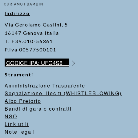
o
p
k
k
Indirizzo
Via Gerolamo Gaslini, 5
16147 Genova Italia
T. +39.010-56361
P.Iva 00577500101
CODICE IPA: UFG4S8
Strumenti
Amministrazione Trasparente
Segnalazione illeciti (WHISTLEBLOWING)
Albo Pretorio
Bandi di gara e contratti
NSO
Link utili
Note legali