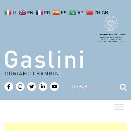
IT
EN
FR
ES
AR
ZH-CN
Cerca