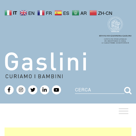
IT
EN
FR
ES
AR
ZH-CN
Cerca