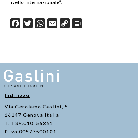
livello internazionale”.
F
T
W
E
C
Pr
a
wi
h
m
o
in
c
tt
at
ail
p
t
e
er
s
y
b
A
Li
o
p
n
o
p
k
k
Indirizzo
Via Gerolamo Gaslini, 5
16147 Genova Italia
T. +39.010-56361
P.Iva 00577500101