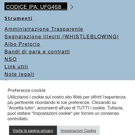
CODICE IPA: UFG4S8
Strumenti
Amministrazione Trasparente
Segnalazione illeciti (WHISTLEBLOWING)
Albo Pretorio
Bandi di gara e contratti
NSO
Link utili
Note legali
Privacy
Intranet
Preferenze cookie
Valutazione del sito
Utilizziamo i cookie sul nostro sito Web per offrirti l'esperienza
più pertinente ricordando le tue preferenze. Cliccando su
Dichiarazione di accessibilità
"Accetta tutto", acconsenti all'uso di TUTTI i cookie. Tuttavia,
puoi visitare "Impostazioni cookie" per fornire un consenso
controllato.
Credits
Visita la pagina privacy
Impostazioni Cookie