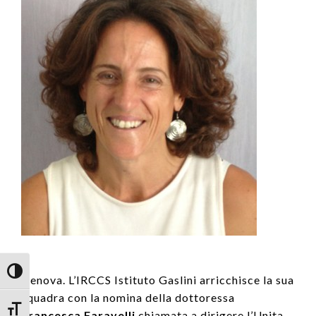
Attiva/disattiva alto contrasto
Genova. L’IRCCS Istituto Gaslini arricchisce la sua
squadra con la nomina della dottoressa
Attiva/disattiva dimensione testo
Francesca Faravelli
chiamata a dirigere l’Unita