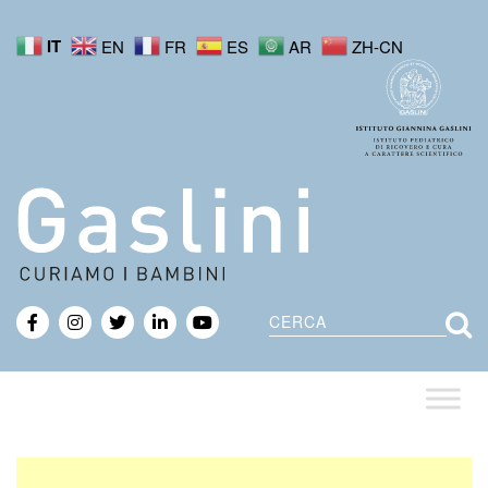
IT
EN
FR
ES
AR
ZH-CN
Cerca