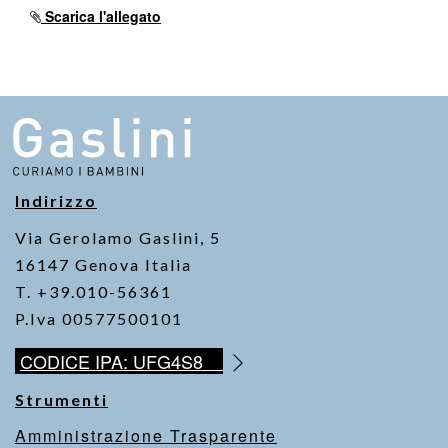
e
er
s
y
Scarica l'allegato
b
A
Li
o
p
n
o
p
k
k
Indirizzo
Via Gerolamo Gaslini, 5
16147 Genova Italia
T. +39.010-56361
P.Iva 00577500101
CODICE IPA: UFG4S8
Strumenti
Amministrazione Trasparente