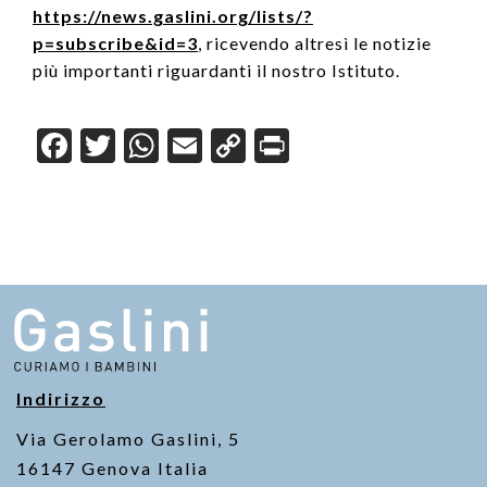
https://news.gaslini.org/lists/?
p=subscribe&id=3
, ricevendo altresì le notizie
più importanti riguardanti il nostro Istituto.
F
T
W
E
C
Pr
a
wi
h
m
o
in
c
tt
at
ail
p
t
e
er
s
y
b
A
Li
o
p
n
o
p
k
k
Indirizzo
Via Gerolamo Gaslini, 5
16147 Genova Italia