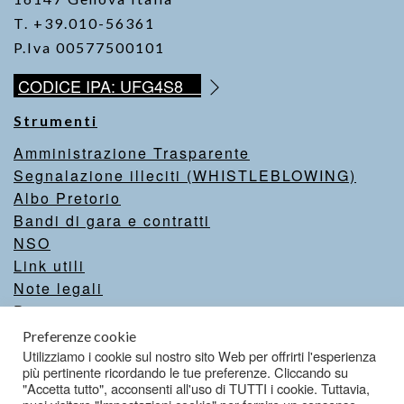
T. +39.010-56361
P.Iva 00577500101
CODICE IPA: UFG4S8
Strumenti
Amministrazione Trasparente
Segnalazione illeciti (WHISTLEBLOWING)
Albo Pretorio
Bandi di gara e contratti
NSO
Link utili
Note legali
Privacy
Intranet
Preferenze cookie
Valutazione del sito
Utilizziamo i cookie sul nostro sito Web per offrirti l'esperienza
più pertinente ricordando le tue preferenze. Cliccando su
Dichiarazione di accessibilità
"Accetta tutto", acconsenti all'uso di TUTTI i cookie. Tuttavia,