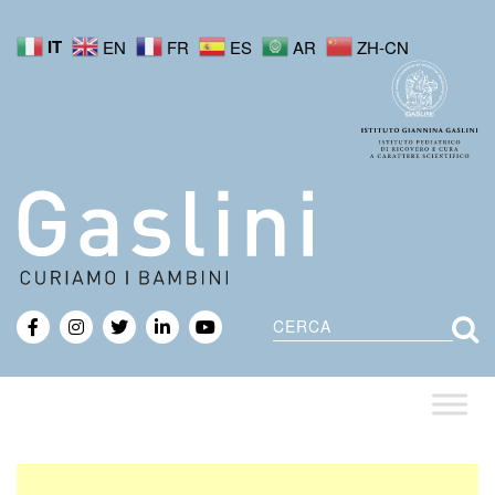
IT
EN
FR
ES
AR
ZH-CN
Cerca