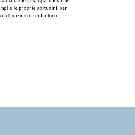
i può cucinare, mangiare insieme
mpi e le proprie abitudini, per
coli pazienti e della loro