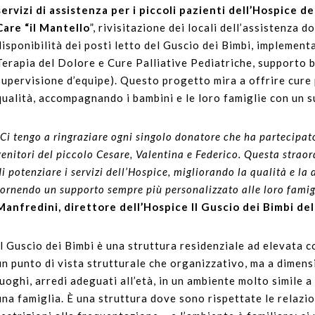
servizi di assistenza per i piccoli pazienti dell’Hospice de
Care “il Mantello
”, rivisitazione dei locali dell’assistenza 
disponibilità dei posti letto del Guscio dei Bimbi, implemen
Terapia del Dolore e Cure Palliative Pediatriche, supporto b
supervisione d’equipe). Questo progetto mira a offrire cure p
qualità, accompagnando i bambini e le loro famiglie con un s
“Ci tengo a ringraziare ogni singolo donatore che ha partecipato 
genitori del piccolo Cesare, Valentina e Federico. Questa strao
di potenziare i servizi dell’Hospice, migliorando la qualità e la 
fornendo un supporto sempre più personalizzato alle loro famig
Manfredini, direttore dell’Hospice Il Guscio dei Bimbi dell
Il Guscio dei Bimbi è una struttura residenziale ad elevata c
un punto di vista strutturale che organizzativo, ma a dimens
luoghi, arredi adeguati all’età, in un ambiente molto simile 
una famiglia. È una struttura dove sono rispettate le relazio