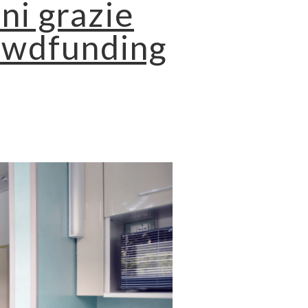
ini grazie
rowdfunding