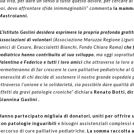
sua vita, per dare un senso a tutto questo dolore, per cercare d
noi, devo affrontare sfide inimmaginabili”
commenta
la mamma
Mastroianni.
“L’Istituto Gaslini desidera esprimere la propria profonda gratitu
Associazioni di volontari
(Associazione Maruzza Regione Liguria,
Amici di Cesare, Braccialetti Bianchi, Fondo Chiara Rama)
che 
pediatrico hanno contribuito al suo sviluppo
, ma oggi soprattu
Valentina e Federico e tutti i loro amici
che attraverso la loro a
permetteranno di far crescere le cure palliative pediatriche al G
generosità di chi decide di sostenere il nostro grande ospedale
attraverso l’unione e la solidarietà, sia possibile dare qualità di
affetti da gravi patologie croniche”
dichiara
Renato Botti, dir
Giannina Gaslini .
Hanno partecipato migliaia di donatori, uniti per offrire
con patologie inguaribili
e bisogni assistenziali complessi e
percorso di cure palliative pediatriche.
La somma raccolta av