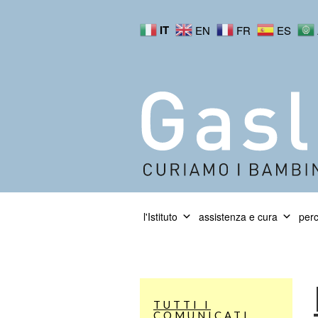
IT
EN
FR
ES
l'Istituto
assistenza e cura
perc
TUTTI I
COMUNICATI