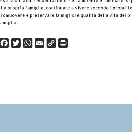
restrizioni alla frequentazione – e l’ambiente è familiare: s
alla propria famiglia, continuare a vivere secondo i propri te
promuovere e preservare la migliore qualità della vita dei pic
famiglia.
Facebook
Twitter
WhatsApp
Email
Copy
Print
Link