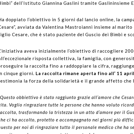
Bimbi” dell’Istituto Giannina Gaslini tramite Gaslininsieme E
Ha doppiato l’obiettivo in 5 giorni dal lancio online, la ca
Cesare”, avviata da Valentina Mastroianni insieme al marit
figlio Cesare, che è stato paziente del Guscio dei Bimbi e s
L’iniziativa aveva inizialmente l’obiettivo di raccogliere 20
all’eccezionale risposta collettiva, la famiglia, con generos
proseguire la raccolta fino a raddoppiare la cifra, raggiung
in cinque giorni.
La raccolta rimane aperta fino all’ 11 apri
testimonia la forza della solidarietà e il grande affetto che 
“Questo obbiettivo è stato raggiunto grazie all’amore che Cesar
vita. Voglio ringraziare tutte le persone che hanno voluto rico
raccolta, trasformando la tristezza in un atto d’amore per il Gu
che ci ha accolto, protetto e accompagnato nei giorni più diffic
questo per noi di ringraziare tutto il personale medico che ha se