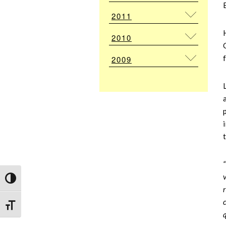
2011
2010
2009
Attiva/disattiva alto contrasto
Attiva/disattiva dimensione testo