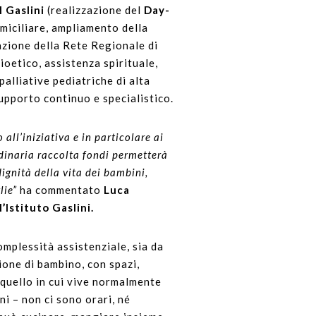
l Gaslini
(realizzazione del
Day-
domiciliare, ampliamento della
tazione della Rete Regionale di
ioetico, assistenza spirituale,
alliative pediatriche di alta
upporto continuo e specialistico.
all’iniziativa e in particolare ai
rdinaria raccolta fondi permetterà
dignità della vita dei bambini,
lie”
ha commentato
Luca
’Istituto Gaslini.
omplessità assistenziale, sia da
ione di bambino, con spazi,
a quello in cui vive normalmente
ni – non ci sono orari, né