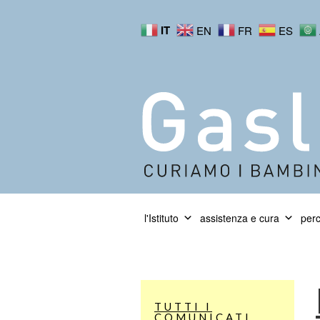
IT
EN
FR
ES
l'Istituto
assistenza e cura
perc
TUTTI I
COMUNICATI