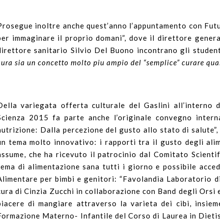
Prosegue inoltre anche quest’anno l’appuntamento con Fut
per immaginare il proprio domani”, dove il direttore genera
direttore sanitario Silvio Del Buono incontrano gli studen
cura sia un concetto molto piu ampio del “semplice” curare qua
Della variegata offerta culturale del Gaslini all’interno
Scienza 2015 fa parte anche l’originale convegno intern
nutrizione: Dalla percezione del gusto allo stato di salute”
un tema molto innovativo: i rapporti tra il gusto degli alime
assume, che ha ricevuto il patrocinio dal Comitato Scient
tema di alimentazione sana tutti i giorno e possibile acce
Alimentare per bimbi e genitori: “Favolandia Laboratorio di
cura di Cinzia Zucchi in collaborazione con Band degli Orsi e
piacere di mangiare attraverso la varieta dei cibi, insieme
Formazione Materno- Infantile del Corso di Laurea in Dietist