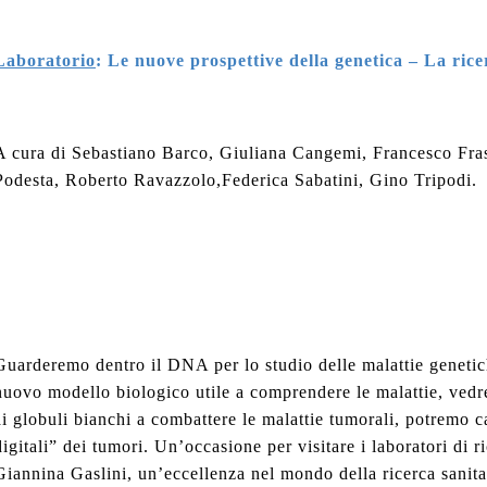
Laboratorio
:
Le nuove prospettive della genetica – La rice
A cura di Sebastiano Barco, Giuliana Cangemi, Francesco Fras
Podesta, Roberto Ravazzolo,Federica Sabatini, Gino Tripodi.
Guarderemo dentro il DNA per lo studio delle malattie genetic
nuovo modello biologico utile a comprendere le malattie, ved
ai globuli bianchi a combattere le malattie tumorali, potremo 
digitali” dei tumori. Un’occasione per visitare i laboratori di 
Giannina Gaslini, un’eccellenza nel mondo della ricerca sanitar