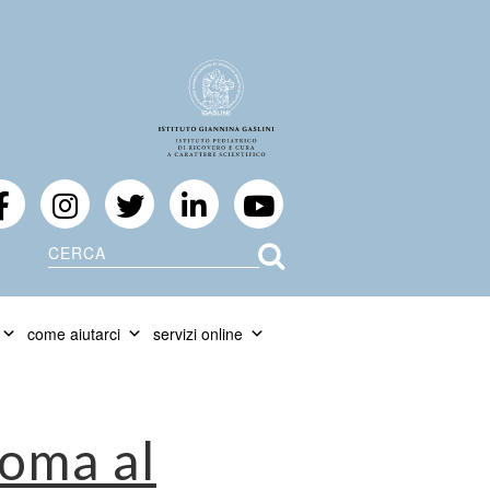
Cerca
come aiutarci
servizi online
noma al