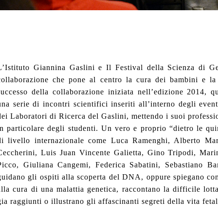
L’Istituto Giannina Gaslini e Il Festival della Scienza di 
collaborazione che pone al centro la cura dei bambini e la 
successo della collaborazione iniziata nell’edizione 2014, qu
una serie di incontri scientifici inseriti all’interno degli even
dei Laboratori di Ricerca del Gaslini, mettendo i suoi professi
in particolare degli studenti. Un vero e proprio “dietro le qui
di livello internazionale come Luca Ramenghi, Alberto Mar
Ceccherini, Luis Juan Vincente Galietta, Gino Tripodi, Mari
Picco, Giuliana Cangemi, Federica Sabatini, Sebastiano Ba
guidano gli ospiti alla scoperta del DNA, oppure spiegano com
alla cura di una malattia genetica, raccontano la difficile lotta
gia raggiunti o illustrano gli affascinanti segreti della vita fetal