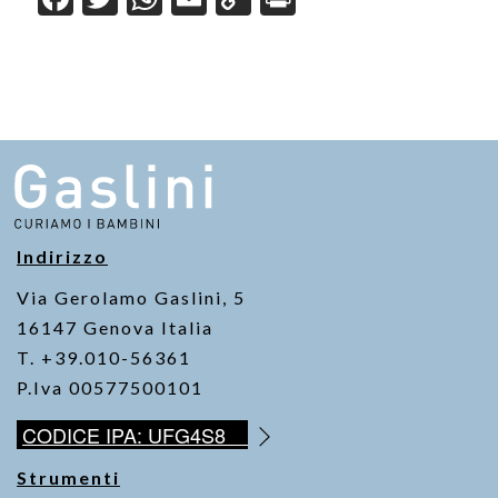
a
wi
h
m
o
in
c
tt
at
ail
p
t
e
er
s
y
b
A
Li
o
p
n
o
p
k
k
Indirizzo
Via Gerolamo Gaslini, 5
16147 Genova Italia
T. +39.010-56361
P.Iva 00577500101
CODICE IPA: UFG4S8
Strumenti