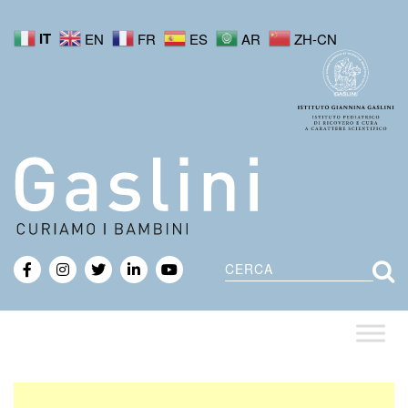
IT
EN
FR
ES
AR
ZH-CN
Cerca