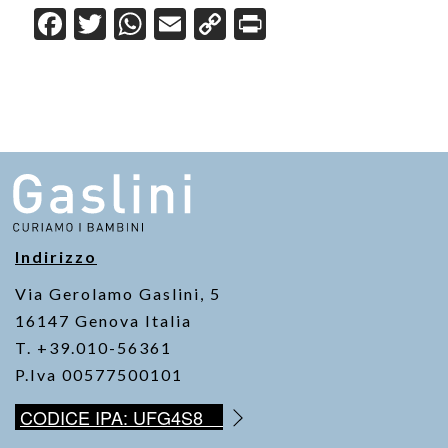
F
T
W
E
C
Pr
a
wi
h
m
o
in
c
tt
at
ail
p
t
e
er
s
y
b
A
Li
o
p
n
o
p
k
k
Indirizzo
Via Gerolamo Gaslini, 5
16147 Genova Italia
T. +39.010-56361
P.Iva 00577500101
CODICE IPA: UFG4S8