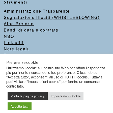
Strumenti
Amministrazione Trasparente
Segnalazione illeciti (WHISTLEBLOWING)
Albo Pretorio
Bandi di gara e contratti
NSO
Link utili
Note legali
Privacy
Intranet
Preferenze cookie
Valutazione del sito
Utilizziamo i cookie sul nostro sito Web per offrirti l'esperienza
più pertinente ricordando le tue preferenze. Cliccando su
Dichiarazione di accessibilità
"Accetta tutto", acconsenti all'uso di TUTTI i cookie. Tuttavia,
puoi visitare "Impostazioni cookie" per fornire un consenso
controllato.
Credits
Visita la pagina privacy
Impostazioni Cookie
Accetta tutti