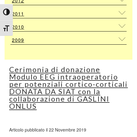
2012
Attiva/disattiva alto contrasto
2011
2010
Attiva/disattiva dimensione testo
2009
Cerimonia di donazione
Modulo EEG intraoperatorio
per potenziali cortico-corticali
DONATA DA SIAT con la
collaborazione di GASLINI
ONLUS
Articolo pubblicato il 22 Novembre 2019