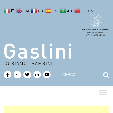
IT
EN
FR
ES
AR
ZH-CN
Cerca