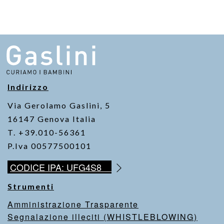
c
tt
at
ail
p
t
e
er
s
y
b
A
Li
o
p
n
o
p
k
k
Indirizzo
Via Gerolamo Gaslini, 5
16147 Genova Italia
T. +39.010-56361
P.Iva 00577500101
CODICE IPA: UFG4S8
Strumenti
Amministrazione Trasparente
Segnalazione illeciti (WHISTLEBLOWING)