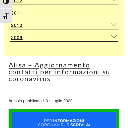
2012
Attiva/disattiva alto contrasto
2011
Attiva/disattiva dimensione testo
2010
2009
Alisa – Aggiornamento
contatti per informazioni su
coronavirus
Articolo pubblicato il 31 Luglio 2020