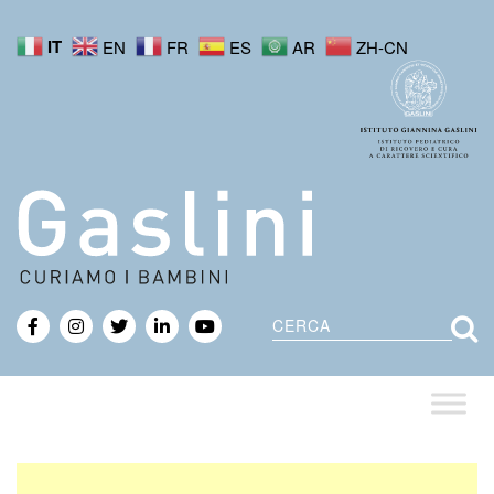
IT
EN
FR
ES
AR
ZH-CN
Cerca