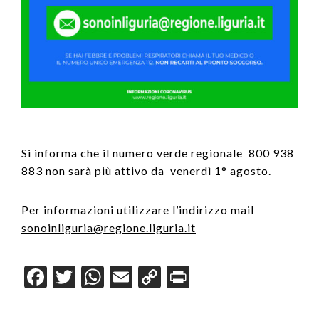
Si informa che il numero verde regionale 800 938
883 non sarà più attivo da venerdì 1° agosto.
Per informazioni utilizzare l’indirizzo mail
sonoinliguria@regione.liguria.it
F
T
W
E
C
Pr
a
wi
h
m
o
in